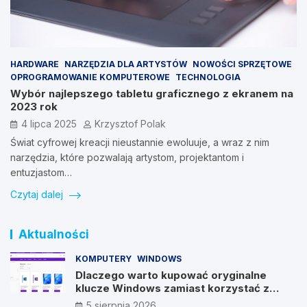
HARDWARE
NARZĘDZIA DLA ARTYSTÓW
NOWOŚCI SPRZĘTOWE
OPROGRAMOWANIE KOMPUTEROWE
TECHNOLOGIA
Wybór najlepszego tabletu graficznego z ekranem na
2023 rok
4 lipca 2025
Krzysztof Polak
Świat cyfrowej kreacji nieustannie ewoluuje, a wraz z nim
narzędzia, które pozwalają artystom, projektantom i
entuzjastom…
Czytaj dalej
Aktualności
KOMPUTERY
WINDOWS
Dlaczego warto kupować oryginalne
klucze Windows zamiast korzystać z
nieautoryzowanych źródeł?
5 sierpnia 2026