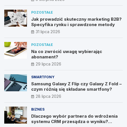
POZOSTAŁE
Jak prowadzić skuteczny marketing B2B?
Specyfika rynku i sprawdzone metody
31 lipca 2026
POZOSTAŁE
Na co zwrócić uwagę wybierając
abonament?
29 lipca 2026
SMARTFONY
Samsung Galaxy Z Flip czy Galaxy Z Fold –
czym różnią się składane smartfony?
28 lipca 2026
BIZNES
Dlaczego wybór partnera do wdrożenia
systemu CRM przesądza o wyniku?
Wywiad z Pawłem Prymakowskim, CEO IT