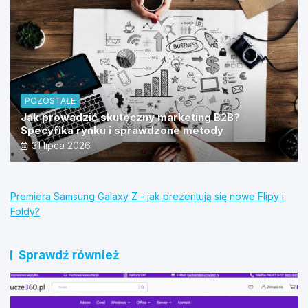
POZOSTAŁE
Jak prowadzić skuteczny marketing B2B?
Specyfika rynku i sprawdzone metody
31 lipca 2026
Premiera Samsung Galaxy Z - jak prezentują się nowe Flipy i
Foldy?
Sprawdź również