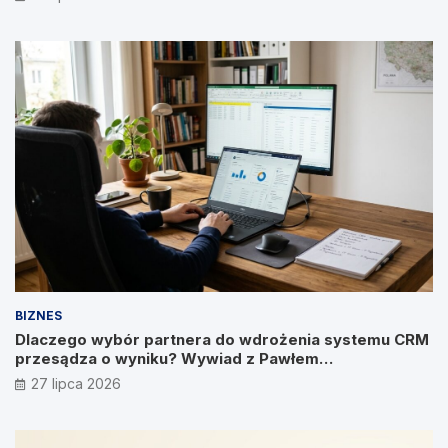
BIZNES
Dlaczego wybór partnera do wdrożenia systemu CRM
przesądza o wyniku? Wywiad z Pawłem
Prymakowskim, CEO IT Vision
27 lipca 2026