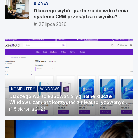
BIZNES
Dlaczego wybór partnera do wdrożenia
systemu CRM przesądza o wyniku?
Wywiad z Pawłem Prymakowskim, CEO IT
27 lipca 2026
Vision
KOMPUTERY
WINDOWS
Dlaczego warto kupować oryginalne klucze
Windows zamiast korzystać z nieautoryzowanych
źródeł?
5 sierpnia 2026