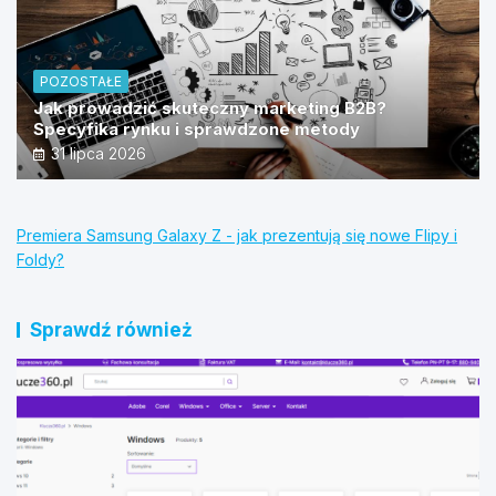
POZOSTAŁE
Jak prowadzić skuteczny marketing B2B?
Specyfika rynku i sprawdzone metody
31 lipca 2026
Premiera Samsung Galaxy Z - jak prezentują się nowe Flipy i
Foldy?
Sprawdź również