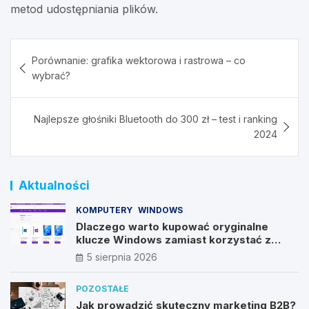
metod udostępniania plików.
Nawigacja
Porównanie: grafika wektorowa i rastrowa – co
wpisu
wybrać?
Najlepsze głośniki Bluetooth do 300 zł – test i ranking
2024
Aktualności
KOMPUTERY
WINDOWS
Dlaczego warto kupować oryginalne
klucze Windows zamiast korzystać z
nieautoryzowanych źródeł?
5 sierpnia 2026
POZOSTAŁE
Jak prowadzić skuteczny marketing B2B?