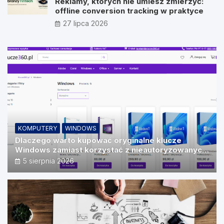
Reklamy, których nie umiesz zmierzyć:
offline conversion tracking w praktyce
27 lipca 2026
KOMPUTERY
WINDOWS
Dlaczego warto kupować oryginalne klucze
Windows zamiast korzystać z nieautoryzowanych
źródeł?
5 sierpnia 2026