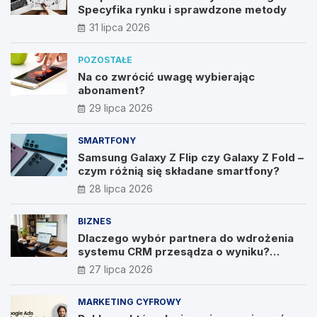
Specyfika rynku i sprawdzone metody
31 lipca 2026
POZOSTAŁE
Na co zwrócić uwagę wybierając
abonament?
29 lipca 2026
SMARTFONY
Samsung Galaxy Z Flip czy Galaxy Z Fold –
czym różnią się składane smartfony?
28 lipca 2026
BIZNES
Dlaczego wybór partnera do wdrożenia
systemu CRM przesądza o wyniku?
Wywiad z Pawłem Prymakowskim, CEO IT
27 lipca 2026
Vision
MARKETING CYFROWY