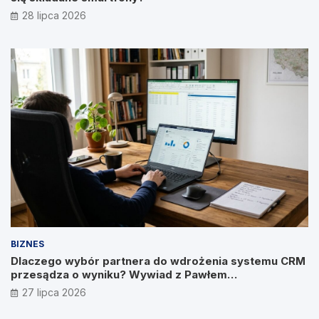
28 lipca 2026
BIZNES
Dlaczego wybór partnera do wdrożenia systemu CRM
przesądza o wyniku? Wywiad z Pawłem
Prymakowskim, CEO IT Vision
27 lipca 2026