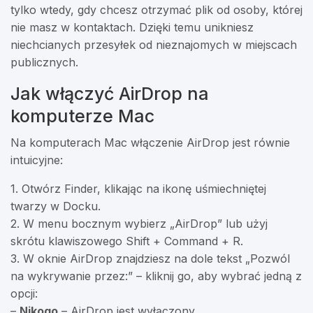
tylko wtedy, gdy chcesz otrzymać plik od osoby, której
nie masz w kontaktach. Dzięki temu unikniesz
niechcianych przesyłek od nieznajomych w miejscach
publicznych.
Jak włączyć AirDrop na
komputerze Mac
Na komputerach Mac włączenie AirDrop jest równie
intuicyjne:
1. Otwórz Finder, klikając na ikonę uśmiechniętej
twarzy w Docku.
2. W menu bocznym wybierz „AirDrop” lub użyj
skrótu klawiszowego Shift + Command + R.
3. W oknie AirDrop znajdziesz na dole tekst „Pozwól
na wykrywanie przez:” – kliknij go, aby wybrać jedną z
opcji:
–
Nikogo
– AirDrop jest wyłączony