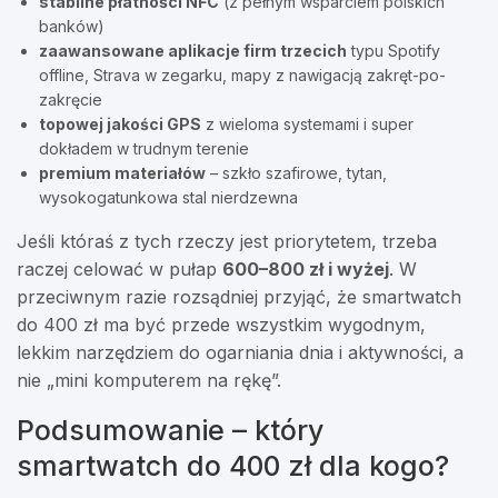
stabilne płatności NFC
(z pełnym wsparciem polskich
banków)
zaawansowane aplikacje firm trzecich
typu Spotify
offline, Strava w zegarku, mapy z nawigacją zakręt-po-
zakręcie
topowej jakości GPS
z wieloma systemami i super
dokładem w trudnym terenie
premium materiałów
– szkło szafirowe, tytan,
wysokogatunkowa stal nierdzewna
Jeśli któraś z tych rzeczy jest priorytetem, trzeba
raczej celować w pułap
600–800 zł i wyżej
. W
przeciwnym razie rozsądniej przyjąć, że smartwatch
do 400 zł ma być przede wszystkim wygodnym,
lekkim narzędziem do ogarniania dnia i aktywności, a
nie „mini komputerem na rękę”.
Podsumowanie – który
smartwatch do 400 zł dla kogo?