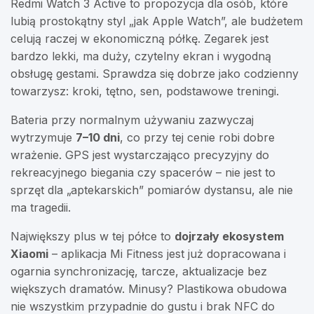
Redmi Watch 3 Active to propozycja dla osób, które
lubią prostokątny styl „jak Apple Watch”, ale budżetem
celują raczej w ekonomiczną półkę. Zegarek jest
bardzo lekki, ma duży, czytelny ekran i wygodną
obsługę gestami. Sprawdza się dobrze jako codzienny
towarzysz: kroki, tętno, sen, podstawowe treningi.
Bateria przy normalnym używaniu zazwyczaj
wytrzymuje
7–10 dni
, co przy tej cenie robi dobre
wrażenie. GPS jest wystarczająco precyzyjny do
rekreacyjnego biegania czy spacerów – nie jest to
sprzęt dla „aptekarskich” pomiarów dystansu, ale nie
ma tragedii.
Największy plus w tej półce to
dojrzały ekosystem
Xiaomi
– aplikacja Mi Fitness jest już dopracowana i
ogarnia synchronizację, tarcze, aktualizacje bez
większych dramatów. Minusy? Plastikowa obudowa
nie wszystkim przypadnie do gustu i brak NFC do