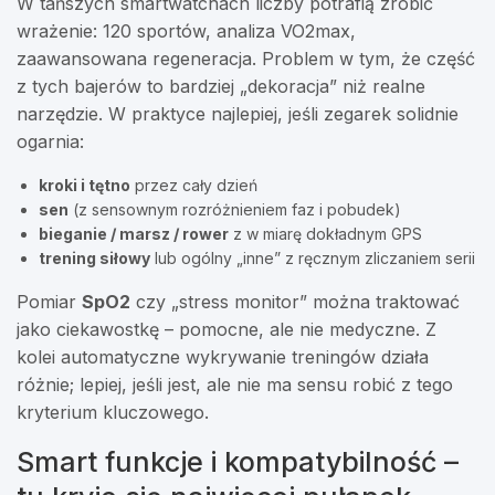
W tańszych smartwatchach liczby potrafią zrobić
wrażenie: 120 sportów, analiza VO2max,
zaawansowana regeneracja. Problem w tym, że część
z tych bajerów to bardziej „dekoracja” niż realne
narzędzie. W praktyce najlepiej, jeśli zegarek solidnie
ogarnia:
kroki i tętno
przez cały dzień
sen
(z sensownym rozróżnieniem faz i pobudek)
bieganie / marsz / rower
z w miarę dokładnym GPS
trening siłowy
lub ogólny „inne” z ręcznym zliczaniem serii
Pomiar
SpO2
czy „stress monitor” można traktować
jako ciekawostkę – pomocne, ale nie medyczne. Z
kolei automatyczne wykrywanie treningów działa
różnie; lepiej, jeśli jest, ale nie ma sensu robić z tego
kryterium kluczowego.
Smart funkcje i kompatybilność –