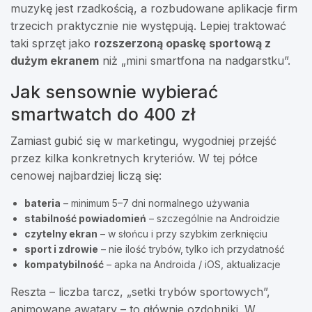
muzykę jest rzadkością, a rozbudowane aplikacje firm
trzecich praktycznie nie występują. Lepiej traktować
taki sprzęt jako
rozszerzoną opaskę sportową z
dużym ekranem
niż „mini smartfona na nadgarstku”.
Jak sensownie wybierać
smartwatch do 400 zł
Zamiast gubić się w marketingu, wygodniej przejść
przez kilka konkretnych kryteriów. W tej półce
cenowej najbardziej liczą się:
bateria
– minimum 5–7 dni normalnego używania
stabilność powiadomień
– szczególnie na Androidzie
czytelny ekran
– w słońcu i przy szybkim zerknięciu
sport i zdrowie
– nie ilość trybów, tylko ich przydatność
kompatybilność
– apka na Androida / iOS, aktualizacje
Reszta – liczba tarcz, „setki trybów sportowych”,
animowane awatary – to głównie ozdobniki. W