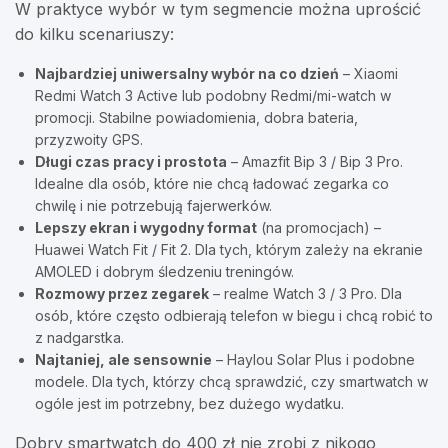
W praktyce wybór w tym segmencie można uprościć
do kilku scenariuszy:
Najbardziej uniwersalny wybór na co dzień
– Xiaomi
Redmi Watch 3 Active lub podobny Redmi/mi-watch w
promocji. Stabilne powiadomienia, dobra bateria,
przyzwoity GPS.
Długi czas pracy i prostota
– Amazfit Bip 3 / Bip 3 Pro.
Idealne dla osób, które nie chcą ładować zegarka co
chwilę i nie potrzebują fajerwerków.
Lepszy ekran i wygodny format
(na promocjach) –
Huawei Watch Fit / Fit 2. Dla tych, którym zależy na ekranie
AMOLED i dobrym śledzeniu treningów.
Rozmowy przez zegarek
– realme Watch 3 / 3 Pro. Dla
osób, które często odbierają telefon w biegu i chcą robić to
z nadgarstka.
Najtaniej, ale sensownie
– Haylou Solar Plus i podobne
modele. Dla tych, którzy chcą sprawdzić, czy smartwatch w
ogóle jest im potrzebny, bez dużego wydatku.
Dobry smartwatch do 400 zł nie zrobi z nikogo