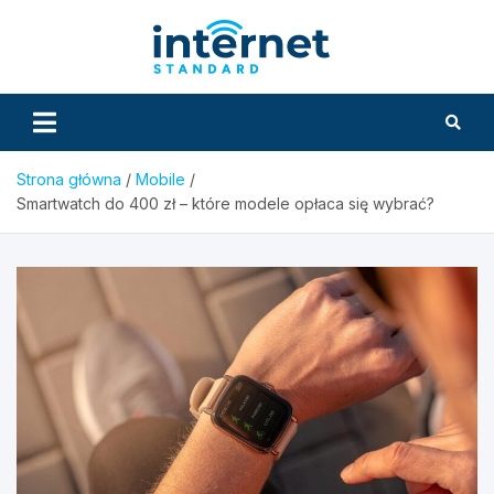
Skip
to
InternetS
content
Strona główna
Mobile
Smartwatch do 400 zł – które modele opłaca się wybrać?