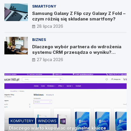
SMARTFONY
Samsung Galaxy Z Flip czy Galaxy Z Fold –
czym różnią się składane smartfony?
28 lipca 2026
BIZNES
Dlaczego wybór partnera do wdrożenia
systemu CRM przesądza o wyniku?
Wywiad z Pawłem Prymakowskim, CEO IT
27 lipca 2026
Vision
KOMPUTERY
WINDOWS
Dlaczego warto kupować oryginalne klucze