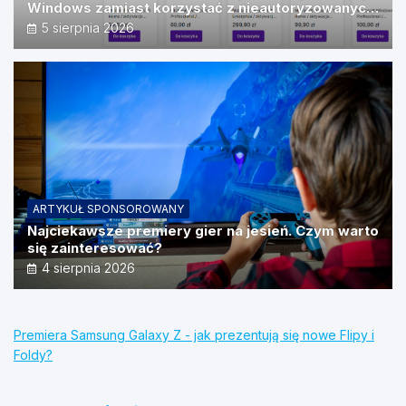
Windows zamiast korzystać z nieautoryzowanych
źródeł?
5 sierpnia 2026
ARTYKUŁ SPONSOROWANY
Najciekawsze premiery gier na jesień. Czym warto
się zainteresować?
4 sierpnia 2026
Premiera Samsung Galaxy Z - jak prezentują się nowe Flipy i
Foldy?