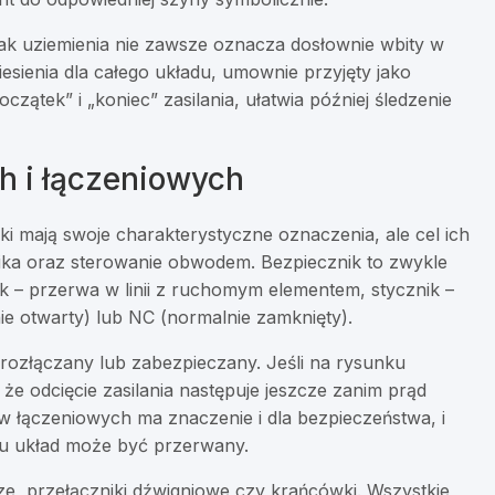
nak uziemienia nie zawsze oznacza dosłownie wbity w
iesienia dla całego układu, umownie przyjęty jako
czątek” i „koniec” zasilania, ułatwia później śledzenie
 i łączeniowych
ki mają swoje charakterystyczne oznaczenia, ale cel ich
wnika oraz sterowanie obwodem. Bezpiecznik to zwykle
k – przerwa w linii z ruchomym elementem, stycznik –
e otwarty) lub NC (normalnie zamknięty).
rozłączany lub zabezpieczany. Jeśli na rysunku
 że odcięcie zasilania następuje jeszcze zanim prąd
w łączeniowych ma znaczenie i dla bezpieczeństwa, i
jscu układ może być przerwany.
, przełączniki dźwigniowe czy krańcówki. Wszystkie