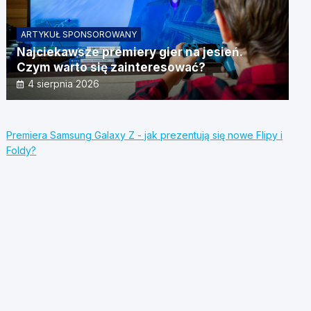
ARTYKUŁ SPONSOROWANY
Najciekawsze premiery gier na jesień.
Czym warto się zainteresować?
4 sierpnia 2026
Premiera Samsung Galaxy Z - jak prezentują się nowe Flipy i
Foldy?