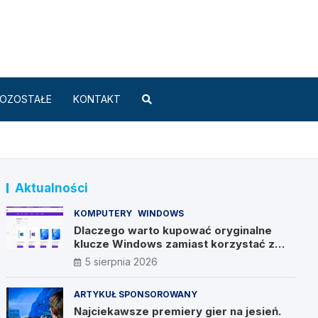
Standard.pl
OZOSTAŁE
KONTAKT
Aktualności
KOMPUTERY
WINDOWS
Dlaczego warto kupować oryginalne
klucze Windows zamiast korzystać z
nieautoryzowanych źródeł?
5 sierpnia 2026
ARTYKUŁ SPONSOROWANY
Najciekawsze premiery gier na jesień.