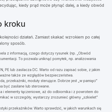
cydując, kiedy prąd może płynąć dalej, a kiedy obwód
o kroku
 kolejności działań. Zamiast skakać wzrokiem po całej
talony sposób.
bela z informacją, czego dotyczy rysunek (np. „Obwód
dokumentacji. To pozwala uniknąć pomyłek, np. analizowania
 N, PE lub zasilacza DC. Warto od razu zapisać sobie, z jakim
To ważne także ze względów bezpieczeństwa.
azda, przekaźniki, moduły sterujące. Dobrze jest „w pamięci”
a być zasilane lub sterowane.
a i elementy łączeniowe, aż do odbiornika i z powrotem do
 wnikać w szczegóły, wystarczy zrozumieć główny „szkielet”
, styki przekaźników. Warto sprawdzić, w jakich warunkach się