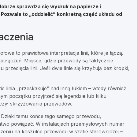
dobrze sprawdza się wydruk na papierze i
Pozwala to „oddzielić” konkretną część układu od
aczenia
a to prawidłowa interpretacja linii, które je łączą.
ołączeń. Miejsce, gdzie przewody są faktycznie
rzecięcia linii. Jeśli dwie linie się krzyżują bez kropki,
e linia „przeskakuje” nad inną łukiem – wtedy również
ym początku przyjrzeć się legendzie lub kilku
czył skrzyżowania przewodów.
. Dzięki temu końce tego samego przewodu,
two powiązać. W instalacjach przemysłowych numer
eniu na koszulce przewodu w szafie sterowniczej –