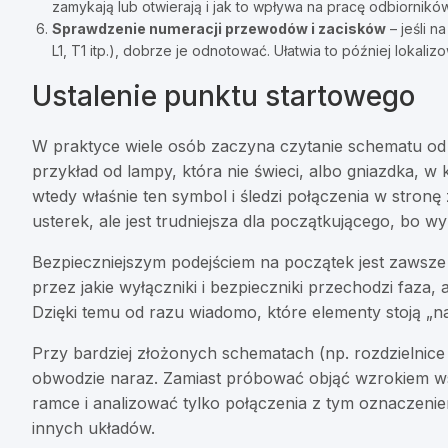
zamykają lub otwierają i jak to wpływa na pracę odbiorników
Sprawdzenie numeracji przewodów i zacisków
– jeśli n
L1, T1 itp.), dobrze je odnotować. Ułatwia to później lokali
Ustalenie punktu startowego
W praktyce wiele osób zaczyna czytanie schematu od t
przykład od lampy, która nie świeci, albo gniazdka, w
wtedy właśnie ten symbol i śledzi połączenia w stron
usterek, ale jest trudniejsza dla początkującego, bo w
Bezpieczniejszym podejściem na początek jest zawsze z
przez jakie wyłączniki i bezpieczniki przechodzi faza
Dzięki temu od razu wiadomo, które elementy stoją „n
Przy bardziej złożonych schematach (np. rozdzielnic
obwodzie naraz. Zamiast próbować objąć wzrokiem w
ramce i analizować tylko połączenia z tym oznaczenie
innych układów.