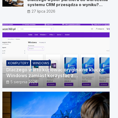
systemu CRM przesądza o wyniku?
Wywiad z Pawłem Prymakowskim, CEO
27 lipca 2026
IT Vision
KOMPUTERY
WINDOWS
Dlaczego warto kupować oryginalne klucze
Windows zamiast korzystać z
nieautoryzowanych źródeł?
5 sierpnia 2026