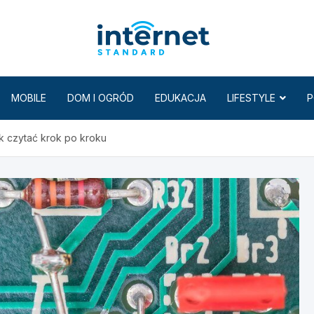
Internet
MOBILE
DOM I OGRÓD
EDUKACJA
LIFESTYLE
P
k czytać krok po kroku