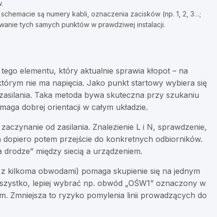
.
a schemacie są numery kabli, oznaczenia zacisków (np. 1, 2, 3…;
zowanie tych samych punktów w prawdziwej instalacji.
ego elementu, który aktualnie sprawia kłopot – na
 którym nie ma napięcia. Jako punkt startowy wybiera się
ę zasilania. Taka metoda bywa skuteczna przy szukaniu
ymaga dobrej orientacji w całym układzie.
aczynanie od zasilania. Znalezienie L i N, sprawdzenie,
, a dopiero potem przejście do konkretnych odbiorników.
a drodze” między siecią a urządzeniem.
e z kilkoma obwodami) pomaga skupienie się na jednym
szystko, lepiej wybrać np. obwód „OŚW1” oznaczony w
m. Zmniejsza to ryzyko pomylenia linii prowadzących do