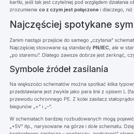
kartki, jeśli tak jest czytelniej pod względem działan
zrozumienie
co z czym jest połączone
i dlaczego, niż 
Najczęściej spotykane sy
Zanim nastąpi przejście do samego „czytania” schema
Najczęściej stosowane są standardy
PN/IEC
, ale w st
„po staremu”. Dlatego zawsze dobrze jest zerknąć, cz
Symbole źródeł zasilania
Na większości schematów można spotkać kilka typowyc
przedstawiane jest zwykle jako para linii z opisem L 
przewodu ochronnego PE. Z kolei zasilacz stałoprądo
biegunów „+” i „–”.
W schematach bardziej rozbudowanych mogą pojawić s
„+5V” itp., narysowane na górze i dole schematu. Dzięk
konkretnego zasilacza – wystarczy „podczepić” eleme