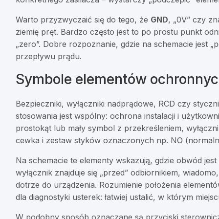
Warto przyzwyczaić się do tego, że
GND
, „0V” czy z
ziemię pręt. Bardzo często jest to po prostu punkt odn
„zero”. Dobre rozpoznanie, gdzie na schemacie jest „po
przepływu prądu.
Symbole elementów ochronnych
Bezpieczniki, wyłączniki nadprądowe, RCD czy styczni
stosowania jest wspólny: ochrona instalacji i użytko
prostokąt lub mały symbol z przekreśleniem, wyłączni
cewka i zestaw styków oznaczonych np. NO (normalni
Na schemacie te elementy wskazują, gdzie obwód jest 
wyłącznik znajduje się „przed” odbiornikiem, wiadomo,
dotrze do urządzenia. Rozumienie położenia elementó
dla diagnostyki usterek: łatwiej ustalić, w którym mie
W podobny sposób oznaczane są przyciski sterownicze