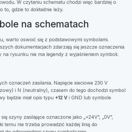
ia obwodu. W czytaniu schematu chodzi więc bardziej o
o to, gdzie to dokładnie leży.
mbole na schematach
tu, warto oswoić się z podstawowymi symbolami.
arszych dokumentacjach zdarzają się jeszcze oznaczenia
y na rysunku nie ma legendy z wyjaśnieniem symboli.
h oznaczeń zasilania. Napięcie sieciowe 230 V
(fazowy) i N (neutralny), czasem do tego dochodzi symbol
wy będzie miał opis typu
+12 V
i GND lub symbole
ię szyny zasilające oznaczone jako „+24V”, „0V”,
i temu nie trzeba prowadzić każdej linią do
nt do odpowiedniej szyny symbolicznie.