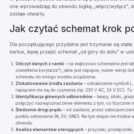
one wprowadzają do obwodu logikę „włącz/wyłącz”, de
zostaje otwarty.
Jak czytać schemat krok p
Dla początkującego przydatne jest trzymanie się stałej
kartce, lepiej przejść schemat „od góry do dołu” w us
Odczyt danych z ramki
– na większości schematów jest ta
oświetlenia korytarza”), jakie jest napięcie, numer wersji 
schematu do innego modelu urządzenia.
Zlokalizowanie źródła zasilania
– odnalezienie symboli L,
napięciem ma się do czynienia (np. 230 V AC, 24 V DC). 
Identyfikacja głównych odbiorników
– lampy, silniki, gni
połączyć nazwę/oznaczenie elementu z tym, co fizycznie m
Śledzenie drogi prądu
– od zasilania, przez zabezpieczeni
punktu odniesienia (N, 0V, GND). Na tym etapie nie trzeba
obwodu.
Analiza elementów sterujących
– przyciski, przełączniki