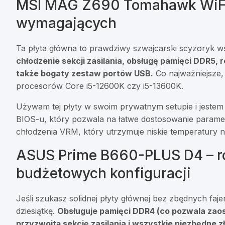
MSI MAG Z690 Tomahawk WiFi 
wymagających
Ta płyta główna to prawdziwy szwajcarski scyzoryk wś
chłodzenie sekcji zasilania, obsługę pamięci DDR5, 
także bogaty zestaw portów USB.
Co najważniejsze,
procesorów Core i5-12600K czy i5-13600K.
Używam tej płyty w swoim prywatnym setupie i jestem
BIOS-u, który pozwala na łatwe dostosowanie parame
chłodzenia VRM, który utrzymuje niskie temperatury 
ASUS Prime B660-PLUS D4 – r
budżetowych konfiguracji
Jeśli szukasz solidnej płyty głównej bez zbędnych fa
dziesiątkę.
Obsługuje pamięci DDR4 (co pozwala zao
przyzwoitą sekcję zasilania i wszystkie niezbędne z