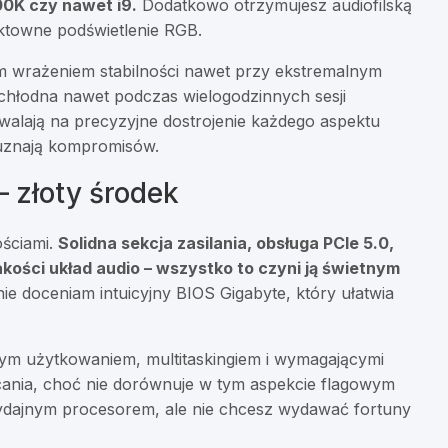
00K czy nawet i9.
Dodatkowo otrzymujesz audiofilską
ektowne podświetlenie RGB.
m wrażeniem stabilności nawet przy ekstremalnym
 chłodna nawet podczas wielogodzinnych sesji
alają na precyzyjne dostrojenie każdego aspektu
e uznają kompromisów.
 złoty środek
ościami.
Solidna sekcja zasilania, obsługa PCIe 5.0,
akości układ audio – wszystko to czyni ją świetnym
e doceniam intuicyjny BIOS Gigabyte, który ułatwia
nym użytkowaniem, multitaskingiem i wymagającymi
cania, choć nie dorównuje w tym aspekcie flagowym
 wydajnym procesorem, ale nie chcesz wydawać fortuny