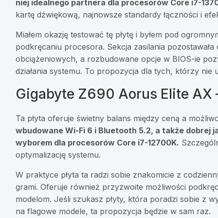
niej idealnego partnera dla procesorów Core i7-137
kartę dźwiękową, najnowsze standardy łączności i ef
Miałem okazję testować tę płytę i byłem pod ogromny
podkręcaniu procesora. Sekcja zasilania pozostawała
obciążeniowych, a rozbudowane opcje w BIOS-ie pozw
działania systemu. To propozycja dla tych, którzy ni
Gigabyte Z690 Aorus Elite AX –
Ta płyta oferuje świetny balans między ceną a możliw
wbudowane Wi-Fi 6 i Bluetooth 5.2, a także dobrej j
wyborem dla procesorów Core i7-12700K.
Szczególni
optymalizację systemu.
W praktyce płyta ta radzi sobie znakomicie z codzien
grami. Oferuje również przyzwoite możliwości podkrę
modelom. Jeśli szukasz płyty, która poradzi sobie z
na flagowe modele, ta propozycja będzie w sam raz.