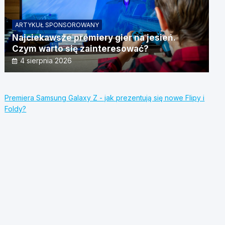
ARTYKUŁ SPONSOROWANY
Najciekawsze premiery gier na jesień.
Czym warto się zainteresować?
4 sierpnia 2026
Premiera Samsung Galaxy Z - jak prezentują się nowe Flipy i
Foldy?