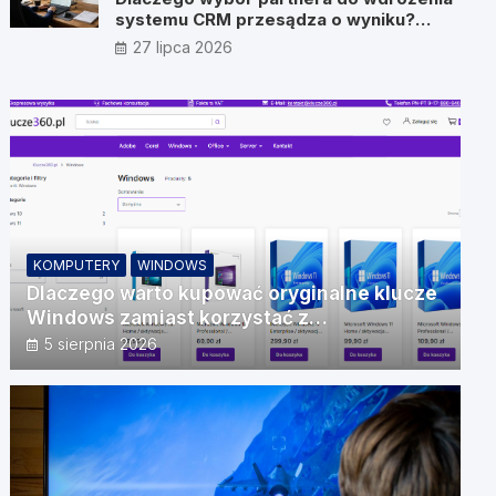
systemu CRM przesądza o wyniku?
Wywiad z Pawłem Prymakowskim, CEO
27 lipca 2026
IT Vision
KOMPUTERY
WINDOWS
Dlaczego warto kupować oryginalne klucze
Windows zamiast korzystać z
nieautoryzowanych źródeł?
5 sierpnia 2026