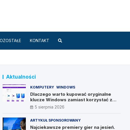
Standard.pl
OZOSTAŁE
KONTAKT
Aktualności
KOMPUTERY
WINDOWS
Dlaczego warto kupować oryginalne
klucze Windows zamiast korzystać z
nieautoryzowanych źródeł?
5 sierpnia 2026
ARTYKUŁ SPONSOROWANY
Najciekawsze premiery gier na jesień.