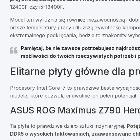
12400F czy i5-13400F.
Model ten wyróżnia się również niezawodnością i dobr
niższe temperatury pracy i dłuższą żywotność kompon
ekstremalnego podkręcania, będzie to znakomity wybór
Pamiętaj, że nie zawsze potrzebujesz najdroższ
możliwości do twoich rzeczywistych potrzeb i 
Elitarne płyty główne dla p
Procesory Intel Core i7 to prawdziwe bestie wydajnośc
modele, które pozwolą ci uwolnić ich pełen potencjał:
ASUS ROG Maximus Z790 Hero –
Ta płyta to prawdziwe dzieło sztuki inżynieryjnej.
Potęż
DDR5 o wysokich taktowaniach, zaawansowane chłod