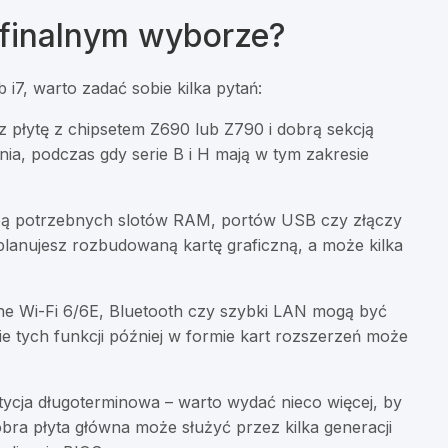
 finalnym wyborze?
 i7, warto zadać sobie kilka pytań:
rz płytę z chipsetem Z690 lub Z790 i dobrą sekcją
nia, podczas gdy serie B i H mają w tym zakresie
bą potrzebnych slotów RAM, portów USB czy złączy
planujesz rozbudowaną kartę graficzną, a może kilka
Wi-Fi 6/6E, Bluetooth czy szybki LAN mogą być
e tych funkcji później w formie kart rozszerzeń może
tycja długoterminowa – warto wydać nieco więcej, by
obra płyta główna może służyć przez kilka generacji