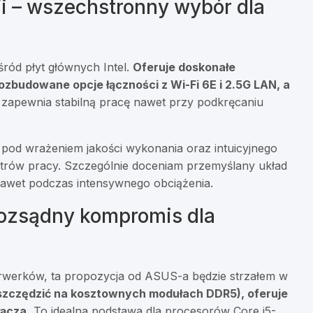
– wszechstronny wybór dla
ród płyt głównych Intel.
Oferuje doskonałe
rozbudowane opcje łączności z Wi-Fi 6E i 2.5G LAN, a
 zapewnia stabilną pracę nawet przy podkręcaniu
 pod wrażeniem jakości wykonania oraz intuicyjnego
trów pracy. Szczególnie doceniam przemyślany układ
nawet podczas intensywnego obciążenia.
ozsądny kompromis dla
jerwerków, ta propozycja od ASUS-a będzie strzałem w
szczędzić na kosztownych modułach DDR5), oferuje
łącza.
To idealna podstawa dla procesorów Core i5-