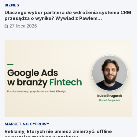
BIZNES
Dlaczego wybór partnera do wdrożenia systemu CRM
przesądza o wyniku? Wywiad z Pawłem
Prymakowskim, CEO IT Vision
27 lipca 2026
MARKETING CYFROWY
Reklamy, których nie umiesz zmierzyć: offline