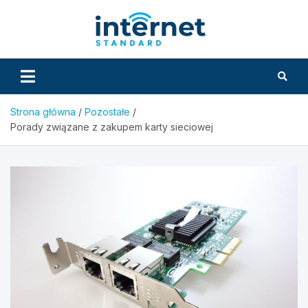
Skip
to
InternetS
content
Strona główna
Pozostałe
Porady związane z zakupem karty sieciowej