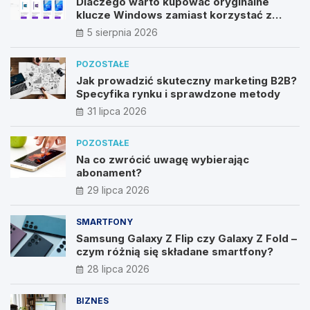
Dlaczego warto kupować oryginalne
klucze Windows zamiast korzystać z
nieautoryzowanych źródeł?
5 sierpnia 2026
POZOSTAŁE
Jak prowadzić skuteczny marketing B2B?
Specyfika rynku i sprawdzone metody
31 lipca 2026
POZOSTAŁE
Na co zwrócić uwagę wybierając
abonament?
29 lipca 2026
SMARTFONY
Samsung Galaxy Z Flip czy Galaxy Z Fold –
czym różnią się składane smartfony?
28 lipca 2026
BIZNES