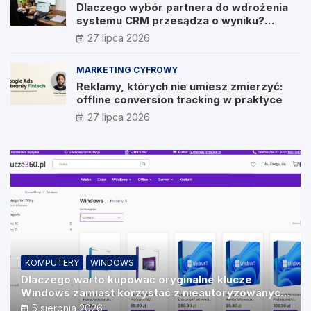
Dlaczego wybór partnera do wdrożenia
systemu CRM przesądza o wyniku?
Wywiad z Pawłem Prymakowskim, CEO IT
27 lipca 2026
Vision
MARKETING CYFROWY
Reklamy, których nie umiesz zmierzyć:
offline conversion tracking w praktyce
27 lipca 2026
KOMPUTERY
WINDOWS
Dlaczego warto kupować oryginalne klucze
Windows zamiast korzystać z nieautoryzowanych
źródeł?
5 sierpnia 2026