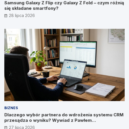
Samsung Galaxy Z Flip czy Galaxy Z Fold – czym różnią
się składane smartfony?
28 lipca 2026
BIZNES
Dlaczego wybór partnera do wdrożenia systemu CRM
przesądza o wyniku? Wywiad z Pawłem
Prymakowskim, CEO IT Vision
27 lipca 2026