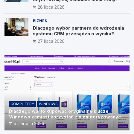
28 lipca 2026
BIZNES
Dlaczego wybór partnera do wdrożenia
systemu CRM przesądza o wyniku?
Wywiad z Pawłem Prymakowskim, CEO IT
27 lipca 2026
Vision
KOMPUTERY
WINDOWS
Dlaczego warto kupować oryginalne klucze
Windows zamiast korzystać z nieautoryzowanych
źródeł?
5 sierpnia 2026