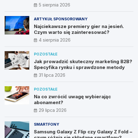
nieautoryzowanych źródeł?
5 sierpnia 2026
ARTYKUŁ SPONSOROWANY
Najciekawsze premiery gier na jesień.
Czym warto się zainteresować?
4 sierpnia 2026
POZOSTAŁE
Jak prowadzić skuteczny marketing B2B?
Specyfika rynku i sprawdzone metody
31 lipca 2026
POZOSTAŁE
Na co zwrócić uwagę wybierając
abonament?
29 lipca 2026
SMARTFONY
Samsung Galaxy Z Flip czy Galaxy Z Fold –
czym różnią się składane smartfony?