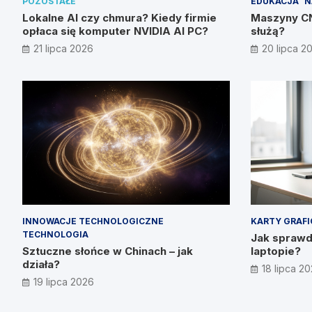
POZOSTAŁE
EDUKACJA
N
Lokalne AI czy chmura? Kiedy firmie
Maszyny CNC
opłaca się komputer NVIDIA AI PC?
służą?
21 lipca 2026
20 lipca 2
INNOWACJE TECHNOLOGICZNE
KARTY GRAF
TECHNOLOGIA
Jak sprawdz
Sztuczne słońce w Chinach – jak
laptopie?
działa?
18 lipca 2
19 lipca 2026