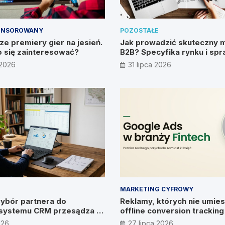
ONSOROWANY
POZOSTAŁE
e premiery gier na jesień.
Jak prowadzić skuteczny 
 się zainteresować?
B2B? Specyfika rynku i sp
metody
 2026
31 lipca 2026
MARKETING CYFROWY
ybór partnera do
Reklamy, których nie umies
systemu CRM przesądza o
offline conversion trackin
ywiad z Pawłem
026
27 lipca 2026