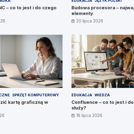
AUKA
EDUKACJA
JĘZYK POLSKI
 – co to jest i do czego
Budowa procesora – najwa
elementy
026
20 lipca 2026
ICZNE
SPRZĘT KOMPUTEROWY
EDUKACJA
WIEDZA
ić kartę graficzną w
Confluence – co to jest i d
służy?
026
18 lipca 2026