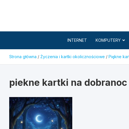
Skip
to
content
INTERNET
KOMPUTERY
Strona główna
Życzenia i kartki okolicznościowe
Piękne kar
piekne kartki na dobranoc 