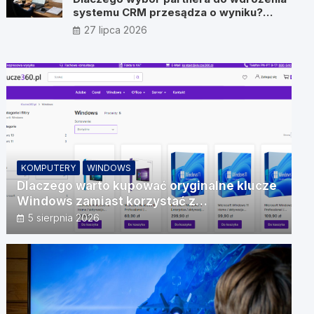
systemu CRM przesądza o wyniku?
Wywiad z Pawłem Prymakowskim, CEO
27 lipca 2026
IT Vision
KOMPUTERY
WINDOWS
Dlaczego warto kupować oryginalne klucze
Windows zamiast korzystać z
nieautoryzowanych źródeł?
5 sierpnia 2026