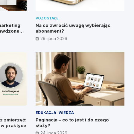
POZOSTAŁE
marketing
Na co zwrócić uwagę wybierając
rawdzone
abonament?
29 lipca 2026
EDUKACJA
WIEDZA
z zmierzyć:
Paginacja – co to jest i do czego
g w praktyce
służy?
24 lipca 2026