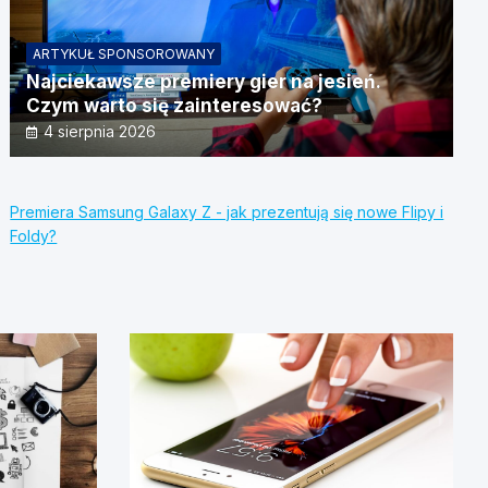
ARTYKUŁ SPONSOROWANY
Najciekawsze premiery gier na jesień.
Czym warto się zainteresować?
4 sierpnia 2026
Premiera Samsung Galaxy Z - jak prezentują się nowe Flipy i
Foldy?