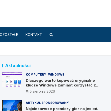
Standard.pl
OZOSTAŁE
KONTAKT
Aktualności
KOMPUTERY
WINDOWS
Dlaczego warto kupować oryginalne
klucze Windows zamiast korzystać z
nieautoryzowanych źródeł?
5 sierpnia 2026
ARTYKUŁ SPONSOROWANY
Najciekawsze premiery gier na jesień.