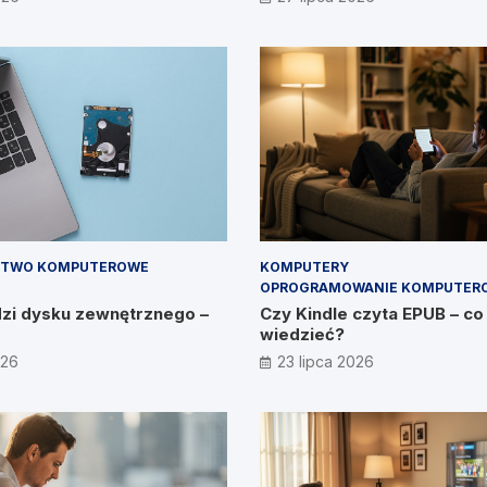
im, CEO IT Vision
STWO KOMPUTEROWE
KOMPUTERY
OPROGRAMOWANIE KOMPUTER
dzi dysku zewnętrznego –
Czy Kindle czyta EPUB – co
wiedzieć?
026
23 lipca 2026