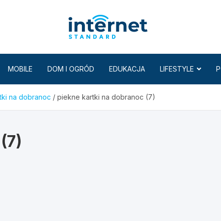
Internet
MOBILE
DOM I OGRÓD
EDUKACJA
LIFESTYLE
P
tki na dobranoc
piekne kartki na dobranoc (7)
(7)