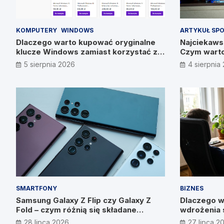
KOMPUTERY
WINDOWS
ARTYKUŁ SP
Dlaczego warto kupować oryginalne
Najciekawsz
klucze Windows zamiast korzystać z
Czym warto
nieautoryzowanych źródeł?
5 sierpnia 2026
4 sierpnia
SMARTFONY
BIZNES
Samsung Galaxy Z Flip czy Galaxy Z
Dlaczego w
Fold – czym różnią się składane
wdrożenia 
smartfony?
wyniku? W
28 lipca 2026
27 lipca 2