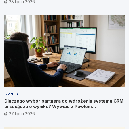
28 lipca 2026
BIZNES
Dlaczego wybór partnera do wdrożenia systemu CRM
przesądza o wyniku? Wywiad z Pawłem
Prymakowskim, CEO IT Vision
27 lipca 2026