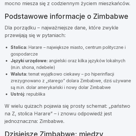
mocno miesza się z codziennym życiem mieszkańców.
Podstawowe informacje o Zimbabwe
Dla porządku – najważniejsze dane, które zwykle
przewijają się w pytaniach:
Stolica:
Harare – największe miasto, centrum polityczne i
gospodarcze
Języki urzędowe:
angielski oraz kilka języków lokalnych
(m.in. shona, ndebele)
Waluta:
temat wyjątkowo ciekawy – po hiperinflacji
zrezygnowano z „starego” dolara Zimbabwe, dziś używane
są m.in. dolar amerykański i nowy dolar Zimbabwe
Ustrój:
republika
W wielu quizach pojawia się prosty schemat: „państwo
na Z, stolica Harare” – i znowu odpowiedź jest
jednoznaczna: Zimbabwe.
Dzisiejsze Zimbabwe: między