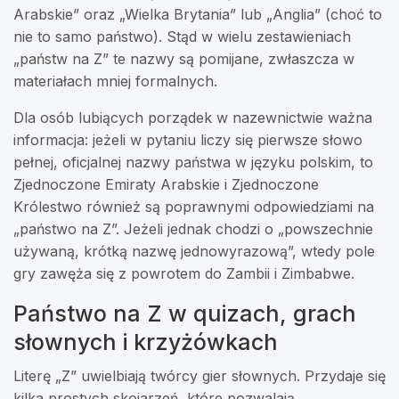
Arabskie” oraz „Wielka Brytania” lub „Anglia” (choć to
nie to samo państwo). Stąd w wielu zestawieniach
„państw na Z” te nazwy są pomijane, zwłaszcza w
materiałach mniej formalnych.
Dla osób lubiących porządek w nazewnictwie ważna
informacja: jeżeli w pytaniu liczy się pierwsze słowo
pełnej, oficjalnej nazwy państwa w języku polskim, to
Zjednoczone Emiraty Arabskie i Zjednoczone
Królestwo również są poprawnymi odpowiedziami na
„państwo na Z”. Jeżeli jednak chodzi o „powszechnie
używaną, krótką nazwę jednowyrazową”, wtedy pole
gry zawęża się z powrotem do Zambii i Zimbabwe.
Państwo na Z w quizach, grach
słownych i krzyżówkach
Literę „Z” uwielbiają twórcy gier słownych. Przydaje się
kilka prostych skojarzeń, które pozwalają