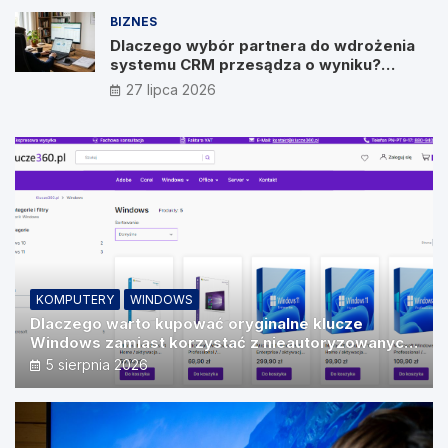
BIZNES
Dlaczego wybór partnera do wdrożenia
systemu CRM przesądza o wyniku?
Wywiad z Pawłem Prymakowskim, CEO IT
27 lipca 2026
Vision
KOMPUTERY
WINDOWS
Dlaczego warto kupować oryginalne klucze
Windows zamiast korzystać z nieautoryzowanych
źródeł?
5 sierpnia 2026