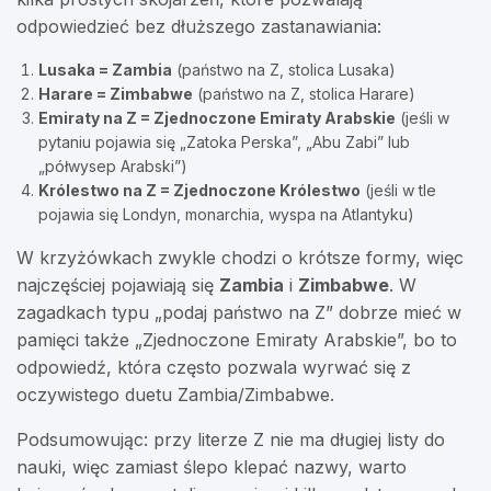
odpowiedzieć bez dłuższego zastanawiania:
Lusaka = Zambia
(państwo na Z, stolica Lusaka)
Harare = Zimbabwe
(państwo na Z, stolica Harare)
Emiraty na Z = Zjednoczone Emiraty Arabskie
(jeśli w
pytaniu pojawia się „Zatoka Perska”, „Abu Zabi” lub
„półwysep Arabski”)
Królestwo na Z = Zjednoczone Królestwo
(jeśli w tle
pojawia się Londyn, monarchia, wyspa na Atlantyku)
W krzyżówkach zwykle chodzi o krótsze formy, więc
najczęściej pojawiają się
Zambia
i
Zimbabwe
. W
zagadkach typu „podaj państwo na Z” dobrze mieć w
pamięci także „Zjednoczone Emiraty Arabskie”, bo to
odpowiedź, która często pozwala wyrwać się z
oczywistego duetu Zambia/Zimbabwe.
Podsumowując: przy literze Z nie ma długiej listy do
nauki, więc zamiast ślepo klepać nazwy, warto