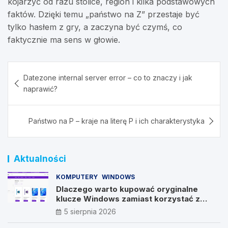
kojarzyć od razu stolice, region i kilka podstawowych
faktów. Dzięki temu „państwo na Z” przestaje być
tylko hasłem z gry, a zaczyna być czymś, co
faktycznie ma sens w głowie.
Nawigacja
Datezone internal server error – co to znaczy i jak
wpisu
naprawić?
Państwo na P – kraje na literę P i ich charakterystyka
Aktualności
KOMPUTERY
WINDOWS
Dlaczego warto kupować oryginalne
klucze Windows zamiast korzystać z
nieautoryzowanych źródeł?
5 sierpnia 2026