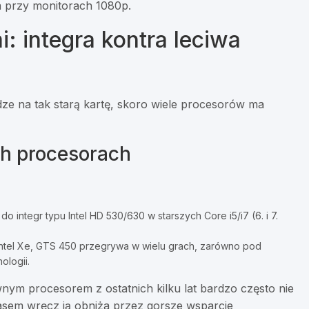
a przy monitorach 1080p.
: integra kontra leciwa
ze na tak starą kartę, skoro wiele procesorów ma
h procesorach
 integr typu Intel HD 530/630 w starszych Core i5/i7 (6. i 7.
ntel Xe, GTS 450 przegrywa w wielu grach, zarówno pod
ologii.
ym procesorem z ostatnich kilku lat bardzo często nie
asem wręcz ją obniża przez gorsze wsparcie