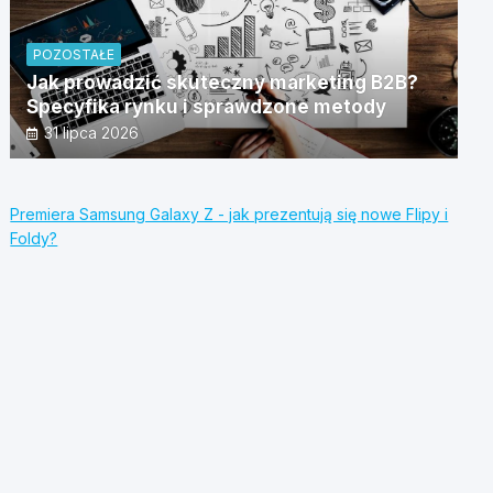
POZOSTAŁE
Jak prowadzić skuteczny marketing B2B?
Specyfika rynku i sprawdzone metody
31 lipca 2026
Premiera Samsung Galaxy Z - jak prezentują się nowe Flipy i
Foldy?