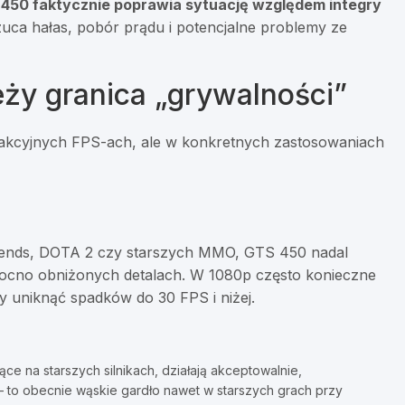
450 faktycznie poprawia sytuację względem integry
uca hałas, pobór prądu i potencjalne problemy ze
ży granica „grywalności”
rakcyjnych FPS-ach, ale w konkretnych zastosowaniach
gends, DOTA 2 czy starszych MMO, GTS 450 nadal
cno obniżonych detalach. W 1080p często konieczne
by uniknąć spadków do 30 FPS i niżej.
ce na starszych silnikach, działają akceptowalnie,
 to obecnie wąskie gardło nawet w starszych grach przy