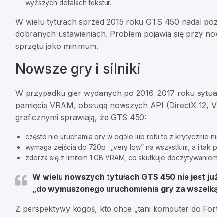
wyższych detalach tekstur.
W wielu tytułach sprzed 2015 roku GTS 450 nadal p
dobranych ustawieniach. Problem pojawia się przy no
sprzętu jako minimum.
Nowsze gry i silniki
W przypadku gier wydanych po 2016–2017 roku sytuac
pamięcią VRAM, obsługą nowszych API (DirectX 12, V
graficznymi sprawiają, że GTS 450:
często nie uruchamia gry w ogóle lub robi to z krytycznie n
wymaga zejścia do 720p i „very low” na wszystkim, a i tak po
zderza się z limitem 1 GB VRAM, co skutkuje doczytywaniem 
W wielu nowszych tytułach GTS 450 nie jest już k
„do wymuszonego uruchomienia gry za wszelką
Z perspektywy kogoś, kto chce „tani komputer do Fort