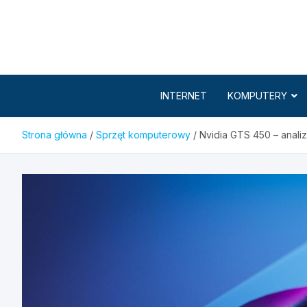
Skip
to
content
INTERNET
KOMPUTERY
Strona główna
Sprzęt komputerowy
Nvidia GTS 450 – analiz