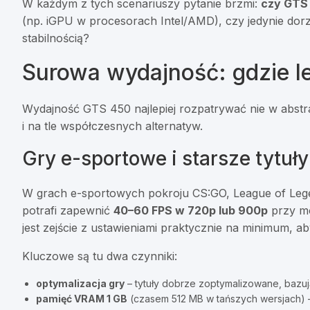
W każdym z tych scenariuszy pytanie brzmi:
czy GTS 
(np. iGPU w procesorach Intel/AMD), czy jedynie dorz
stabilnością?
Surowa wydajność: gdzie le
Wydajność GTS 450 najlepiej rozpatrywać nie w abst
i na tle współczesnych alternatyw.
Gry e-sportowe i starsze tytuły
W grach e-sportowych pokroju CS:GO, League of Le
potrafi zapewnić
40–60 FPS w 720p lub 900p
przy mo
jest zejście z ustawieniami praktycznie na minimum, a
Kluczowe są tu dwa czynniki:
optymalizacja gry
– tytuły dobrze zoptymalizowane, bazują
pamięć VRAM 1 GB
(czasem 512 MB w tańszych wersjach) –