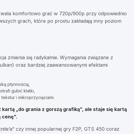
ozwala komfortowo grać w 720p/900p przy odpowiednio
wszych grach, które po prostu zakładają inny poziom
ja zmienia się radykalnie. Wymagania związane z
ulkan) oraz bardziej zaawansowanymi efektami
iską płynnością,
trafi gubić klatki,
tekstur i mikroprzycięciami.
artą „do grania z gorszą grafiką”, ale staje się kartą
 cenę”.
nite’a” czy innej popularnej gry F2P, GTS 450 coraz