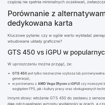
częściej nie spełnia minimalnych oczekiwań, zwłaszcz
Porównanie z alternatywami
dedykowana karta
Kluczowe pytanie: czy w ogóle warto wykładać pieniąd
wbudowane układy graficzne?
GTS 450 vs iGPU w popularnyc
W uproszczeniu można przyjąć, że:
GTS 450
jest tylko nieznacznie szybsza lub porównywalna do
generacja),
w porównaniu z
AMD Vega (Ryzen z iGPU)
czy nowszymi I
względem FPS, jak i kultury pracy oraz obsługiwanych techn
Innymi słowy: włożenie GTS 450 do zestawu z sensown
daje odczuwalnego wzrostu wydajności w grach, a cz