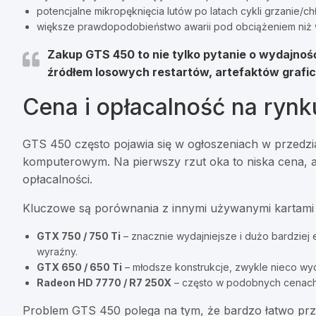
potencjalne mikropęknięcia lutów po latach cykli grzanie/ch
większe prawdopodobieństwo awarii pod obciążeniem niż 
Zakup GTS 450 to nie tylko pytanie o wydajność,
źródłem losowych restartów, artefaktów grafic
Cena i opłacalność na ryn
GTS 450 często pojawia się w ogłoszeniach w przedzi
komputerowym. Na pierwszy rzut oka to niska cena, 
opłacalności.
Kluczowe są porównania z innymi używanymi kartam
GTX 750 / 750 Ti
– znacznie wydajniejsze i dużo bardziej
wyraźny.
GTX 650 / 650 Ti
– młodsze konstrukcje, zwykle nieco wyd
Radeon HD 7770 / R7 250X
– często w podobnych cenach,
Problem GTS 450 polega na tym, że bardzo łatwo przepł