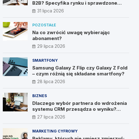
B2B? Specyfika rynku i sprawdzone
metody
31 lipca 2026
POZOSTAŁE
Na co zwrócić uwagę wybierając
abonament?
29 lipca 2026
SMARTFONY
Samsung Galaxy Z Flip czy Galaxy Z Fold
– czym różnią się składane smartfony?
28 lipca 2026
BIZNES
Dlaczego wybór partnera do wdrożenia
systemu CRM przesądza o wyniku?
Wywiad z Pawłem Prymakowskim, CEO
27 lipca 2026
IT Vision
MARKETING CYFROWY
Reklamy, których nie umiesz zmierzyć: