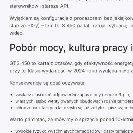
sterowników i starsze API.
Wyjątkiem są konfiguracje z procesorami bez jakiejkolw
starsze FX-y) – tam GTS 450 nadal „ratuje” sytuację,
wideo.
Pobór mocy, kultura pracy 
GTS 450 to karta z czasów, gdy efektywność energety
przy tej klasie wydajności w 2024 roku wygląda mało a
Konsekwencje są dość oczywiste:
zasilacz musi mieć odpowiedni zapas mocy i złącze 6-pin,
w małych, słabo wentylowanych obudowach rośnie tempera
chłodzenia z tamtych lat często są już zużyte – piszczące ł
Warto pamiętać, że mówimy o sprzęcie ponad 10-letni
wysokie ryzyko wyschniętych termopadów i pasty termiczne