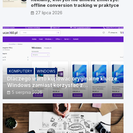
offline conversion tracking w praktyce
27 lipca 2026
KOMPUTERY
WINDOWS
Dlaczego warto kupować oryginalne klucze
Windows zamiast korzystać z
nieautoryzowanych źródeł?
5 sierpnia 2026