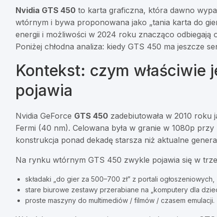
Nvidia GTS 450
to karta graficzna, która dawno wypa
wtórnym i bywa proponowana jako „tania karta do gier
energii i możliwości w 2024 roku znacząco odbiegają
Poniżej chłodna analiza: kiedy GTS 450 ma jeszcze sens
Kontekst: czym właściwie je
pojawia
Nvidia GeForce
GTS 450
zadebiutowała w 2010 roku jak
Fermi (40 nm). Celowana była w granie w 1080p przy ś
konstrukcja ponad dekadę starsza niż aktualne genera
Na rynku wtórnym GTS 450 zwykle pojawia się w trze
składaki „do gier za 500–700 zł” z portali ogłoszeniowych,
stare biurowe zestawy przerabiane na „komputery dla dzie
proste maszyny do multimediów / filmów / czasem emulacji.