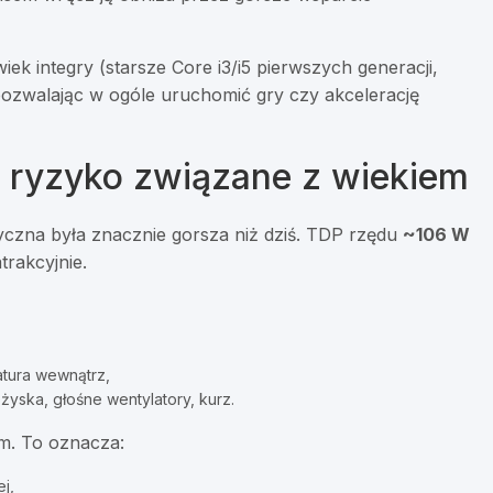
iek integry (starsze Core i3/i5 pierwszych generacji,
 pozwalając w ogóle uruchomić gry czy akcelerację
i ryzyko związane z wiekiem
czna była znacznie gorsza niż dziś. TDP rzędu
~106 W
trakcyjnie.
tura wewnątrz,
ożyska, głośne wentylatory, kurz.
m. To oznacza:
j,