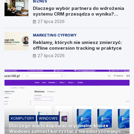
BIZNES
Dlaczego wybór partnera do wdrożenia
systemu CRM przesądza o wyniku?
Wywiad z Pawłem Prymakowskim, CEO IT
27 lipca 2026
Vision
MARKETING CYFROWY
Reklamy, których nie umiesz zmierzyć:
offline conversion tracking w praktyce
27 lipca 2026
KOMPUTERY
WINDOWS
Dlaczego warto kupować oryginalne klucze
Windows zamiast korzystać z nieautoryzowanych