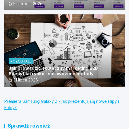
źródeł?
5 sierpnia 2026
POZOSTAŁE
Jak prowadzić skuteczny marketing B2B?
Specyfika rynku i sprawdzone metody
31 lipca 2026
Premiera Samsung Galaxy Z - jak prezentują się nowe Flipy i
Foldy?
Sprawdź również