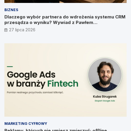
BIZNES
Dlaczego wybór partnera do wdrożenia systemu CRM
przesądza o wyniku? Wywiad z Pawłem
Prymakowskim, CEO IT Vision
27 lipca 2026
MARKETING CYFROWY
Reklamy, których nie umiesz zmierzyć: offline