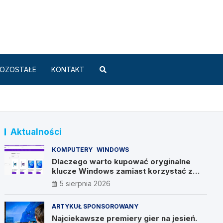
Standard.pl
OZOSTAŁE
KONTAKT
Aktualności
KOMPUTERY
WINDOWS
Dlaczego warto kupować oryginalne
klucze Windows zamiast korzystać z
nieautoryzowanych źródeł?
5 sierpnia 2026
ARTYKUŁ SPONSOROWANY
Najciekawsze premiery gier na jesień.