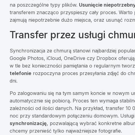
na poszczególne typy plików.
Usunięcie niepotrzebny
transferem znacząco przyspieszy cały proces. Warto p
zajmują niepotrzebnie dużo miejsca, oraz usunąć ro
Transfer przez usługi chm
Synchronizacja ze chmurą stanowi najbardziej popula
Google Photos, iCloud, OneDrive czy Dropbox oferują 
w tle bez konieczności pamiętania o regularnym tworz
telefonie
rozpoczyna proces przesyłania zdjęć do ch
dni.
Po zalogowaniu się na tym samym koncie w nowym ur
automatycznie się pobiorą. Proces ten wymaga stabiln
zależności od ilości danych. Na przykład, transfer 1
noc przy standardowym połączeniu domowym. Usługi
synchronizację
, pozwalającą wybrać konkretne albumy
chcemy przenieść tylko najważniejsze fotografie.