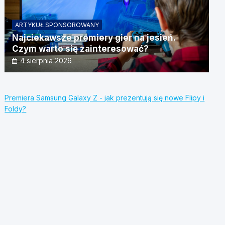
ARTYKUŁ SPONSOROWANY
Najciekawsze premiery gier na jesień.
Czym warto się zainteresować?
4 sierpnia 2026
Premiera Samsung Galaxy Z - jak prezentują się nowe Flipy i
Foldy?