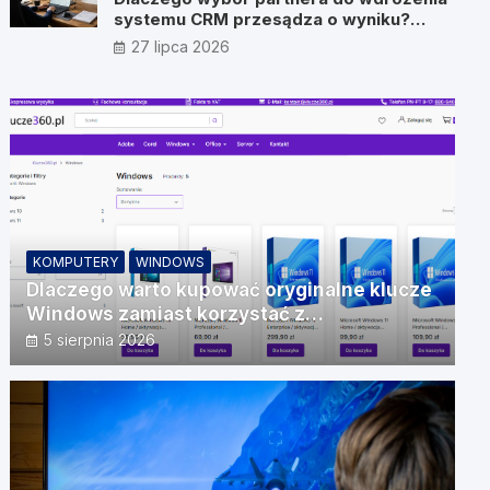
systemu CRM przesądza o wyniku?
Wywiad z Pawłem Prymakowskim, CEO
27 lipca 2026
IT Vision
KOMPUTERY
WINDOWS
Dlaczego warto kupować oryginalne klucze
Windows zamiast korzystać z
nieautoryzowanych źródeł?
5 sierpnia 2026