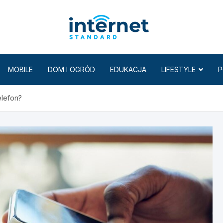
Internet
MOBILE
DOM I OGRÓD
EDUKACJA
LIFESTYLE
P
elefon?