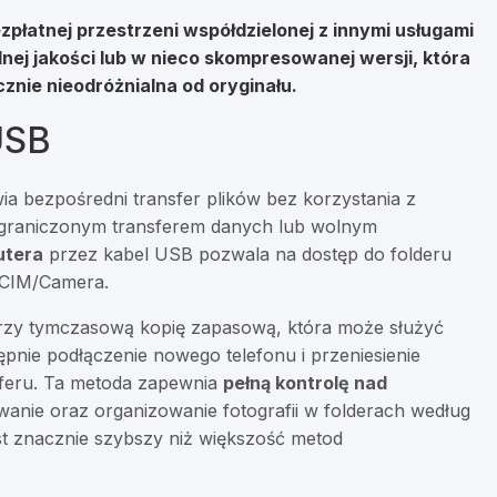
zpłatnej przestrzeni współdzielonej z innymi usługami
nej jakości lub w nieco skompresowanej wersji, która
znie nieodróżnialna od oryginału.
USB
a bezpośredni transfer plików bez korzystania z
z ograniczonym transferem danych lub wolnym
utera
przez kabel USB pozwala na dostęp do folderu
 DCIM/Camera.
orzy tymczasową kopię zapasową, która może służyć
pnie podłączenie nowego telefonu i przeniesienie
sferu. Ta metoda zapewnia
pełną kontrolę nad
anie oraz organizowanie fotografii w folderach według
st znacznie szybszy niż większość metod