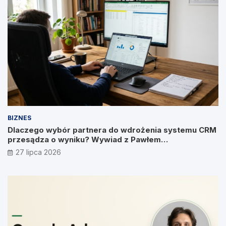
BIZNES
Dlaczego wybór partnera do wdrożenia systemu CRM
przesądza o wyniku? Wywiad z Pawłem
Prymakowskim, CEO IT Vision
27 lipca 2026