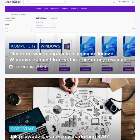
KOMPUTERY
WINDOWS
Dlaczego warto kupować oryginalne klucze
Windows zamiast korzystać z nieautoryzowanych
źródeł?
5 sierpnia 2026
POZOSTAŁE
Jak prowadzić skuteczny marketing B2B?