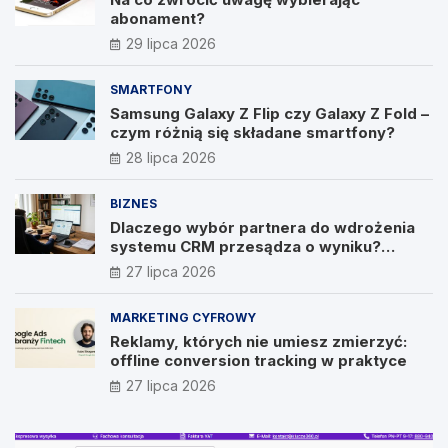
abonament?
29 lipca 2026
SMARTFONY
Samsung Galaxy Z Flip czy Galaxy Z Fold –
czym różnią się składane smartfony?
28 lipca 2026
BIZNES
Dlaczego wybór partnera do wdrożenia
systemu CRM przesądza o wyniku?
Wywiad z Pawłem Prymakowskim, CEO IT
27 lipca 2026
Vision
MARKETING CYFROWY
Reklamy, których nie umiesz zmierzyć:
offline conversion tracking w praktyce
27 lipca 2026