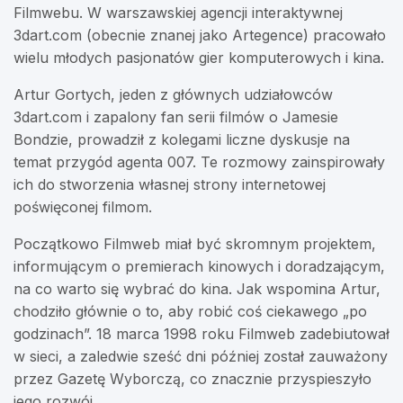
Filmwebu. W warszawskiej agencji interaktywnej
3dart.com (obecnie znanej jako Artegence) pracowało
wielu młodych pasjonatów gier komputerowych i kina.
Artur Gortych, jeden z głównych udziałowców
3dart.com i zapalony fan serii filmów o Jamesie
Bondzie, prowadził z kolegami liczne dyskusje na
temat przygód agenta 007. Te rozmowy zainspirowały
ich do stworzenia własnej strony internetowej
poświęconej filmom.
Początkowo Filmweb miał być skromnym projektem,
informującym o premierach kinowych i doradzającym,
na co warto się wybrać do kina. Jak wspomina Artur,
chodziło głównie o to, aby robić coś ciekawego „po
godzinach”. 18 marca 1998 roku Filmweb zadebiutował
w sieci, a zaledwie sześć dni później został zauważony
przez Gazetę Wyborczą, co znacznie przyspieszyło
jego rozwój.