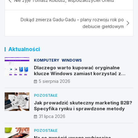
Nie żyje Tomasz Kolbusz, współzałożyciel Onetu
wpisu
Dokąd zmierza Gadu-Gadu – plany rozwoju rok po
debiucie giełdowym
Aktualności
KOMPUTERY
WINDOWS
Dlaczego warto kupować oryginalne
klucze Windows zamiast korzystać z
nieautoryzowanych źródeł?
5 sierpnia 2026
POZOSTAŁE
Jak prowadzić skuteczny marketing B2B?
Specyfika rynku i sprawdzone metody
31 lipca 2026
POZOSTAŁE
Na co zwrócić uwagę wybierając