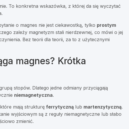
ie. To konkretna wskazówka, z której da się wyczytać
a.
tanie o magnes nie jest ciekawostką, tylko
prostym
 czego zależy magnetyzm stali nierdzewnej, co mówi o jej
zynienia. Bez teorii dla teorii, za to z użytecznymi
iąga magnes? Krótka
ą grupą stopów. Dlatego jedne odmiany przyciągają
tycznie
niemagnetyczna
.
 które mają strukturę
ferrytyczną
lub
martenzytyczną
.
tanie wyjściowym są z reguły niemagnetyczne lub słabo
ściowo zmienić.