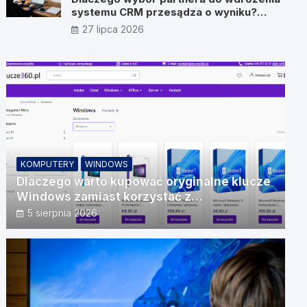
systemu CRM przesądza o wyniku?
Wywiad z Pawłem Prymakowskim, CEO
27 lipca 2026
IT Vision
KOMPUTERY
WINDOWS
Dlaczego warto kupować oryginalne klucze
Windows zamiast korzystać z
nieautoryzowanych źródeł?
5 sierpnia 2026