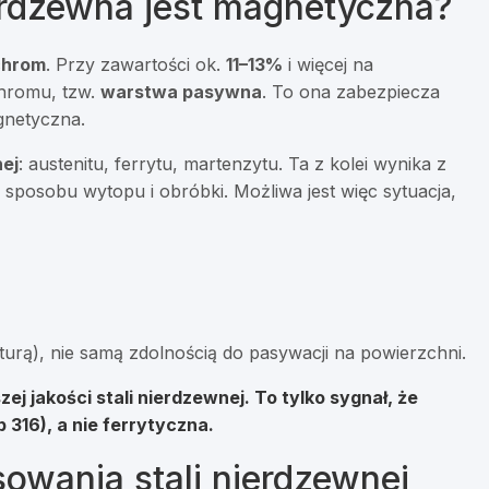
erdzewna jest magnetyczna?
chrom
. Przy zawartości ok.
11–13%
i więcej na
chromu, tzw.
warstwa pasywna
. To ona zabezpiecza
agnetyczna.
nej
: austenitu, ferrytu, martenzytu. Ta z kolei wynika z
 sposobu wytopu i obróbki. Możliwa jest więc sytuacja,
turą), nie samą zdolnością do pasywacji na powierzchni.
zej jakości
stali nierdzewnej. To tylko sygnał, że
 316), a nie ferrytyczna.
owania stali nierdzewnej