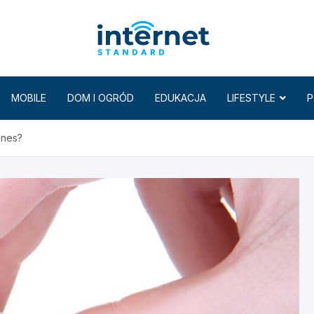
Internet
MOBILE
DOM I OGRÓD
EDUKACJA
LIFESTYLE
P
gnes?