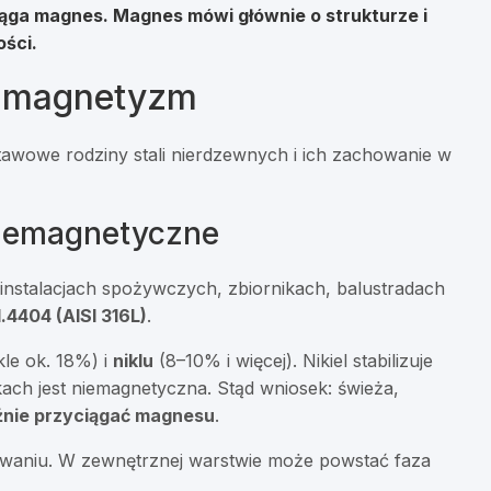
ciąga magnes
. Magnes mówi głównie o strukturze i
ości.
 a magnetyzm
tawowe rodziny stali nierdzewnych i ich zachowanie w
niemagnetyczne
nstalacjach spożywczych, zbiornikach, balustradach
1.4404 (AISI 316L)
.
le ok. 18%) i
niklu
(8–10% i więcej). Nikiel stabilizuje
ach jest niemagnetyczna. Stąd wniosek: świeża,
źnie przyciągać magnesu
.
lcowaniu. W zewnętrznej warstwie może powstać faza