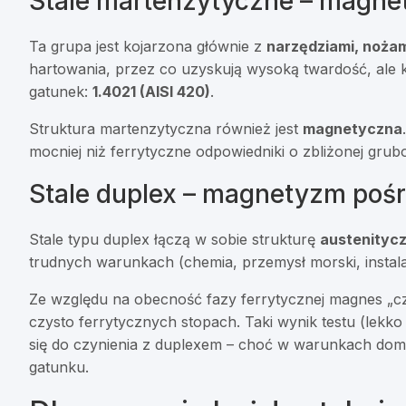
Stale martenzytyczne – magnet
Ta grupa jest kojarzona głównie z
narzędziami, noża
hartowania, przez co uzyskują wysoką twardość, ale 
gatunek:
1.4021 (AISI 420)
.
Struktura martenzytyczna również jest
magnetyczna
mocniej niż ferrytyczne odpowiedniki o zbliżonej grubo
Stale duplex – magnetyzm pośr
Stale typu duplex łączą w sobie strukturę
austenitycz
trudnych warunkach (chemia, przemysł morski, instala
Ze względu na obecność fazy ferrytycznej magnes „czuj
czysto ferrytycznych stopach. Taki wynik testu (lekk
się do czynienia z duplexem – choć w warunkach do
gatunku.