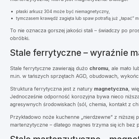
płaski arkusz 304 może być niemagnetyczny,
tymczasem krawędź zagięta lub spaw potrafią już „łapać” 
To nie oznacza gorszej jakości stali – świadczy po p
obróbki.
Stale ferrytyczne – wyraźnie 
Stale ferrytyczne zawierają dużo
chromu
, ale mało l
m.in. w tańszych sprzętach AGD, obudowach, wykończ
Struktura ferrytyczna jest z natury
magnetyczna
, wi
Jednocześnie odporność korozyjna bywa nieco niższa n
agresywnych środowiskach (sól, chemia, kontakt z chl
Przykładowo noże kuchenne „nierdzewne” z niższej pół
martenzytyczne – dlatego magnes trzyma się ich bez 