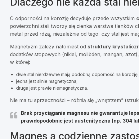
Dlaczego nie każda stal ni
O odporności na korozję decyduje przede wszystkim
powierzchni stali tworzy się cienka warstwa tlenków 
metal przed rdzą, niezależnie od tego, czy stal jest m
Magnetyzm zależy natomiast od
struktury krystalicz
dodatków stopowych (nikiel, molibden, mangan, azot),
w której:
dwie stal nierdzewne mają podobną odporność na korozję,
jedna jest silnie magnetyczna,
druga jest prawie niemagnetyczna.
Nie ma tu sprzeczności – różnią się „wnętrzem” (struk
Brak przyciągania magnesu
nie gwarantuje leps
prawdopodobnie jest austenityczna (np. 304 lub
Magnes a codzienne zastos