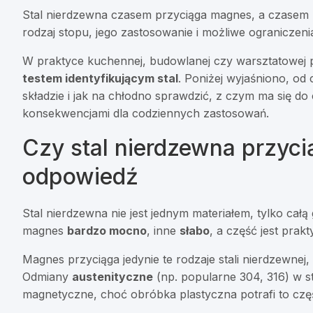
Stal nierdzewna czasem przyciąga magnes, a czasem n
rodzaj stopu, jego zastosowanie i możliwe ograniczeni
W praktyce kuchennej, budowlanej czy warsztatowej py
testem identyfikującym stal
. Poniżej wyjaśniono, od
składzie i jak na chłodno sprawdzić, z czym ma się do c
konsekwencjami dla codziennych zastosowań.
Czy stal nierdzewna przyc
odpowiedź
Stal nierdzewna nie jest jednym materiałem, tylko cał
magnes
bardzo mocno
, inne
słabo
, a część jest prak
Magnes przyciąga jedynie te rodzaje stali nierdzewnej,
Odmiany
austenityczne
(np. popularne 304, 316) w s
magnetyczne, choć obróbka plastyczna potrafi to czę