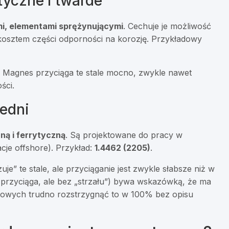
yczne i twarde
mi, elementami sprężynującymi
. Cechuje je możliwość
kosztem części odporności na korozję. Przykładowy
. Magnes przyciąga te stale mocno, zwykle nawet
ści.
edni
ną i ferrytyczną
. Są projektowane do pracy w
cje offshore). Przykład:
1.4462 (2205)
.
e” te stale, ale przyciąganie jest zwykle słabsze niż w
o przyciąga, ale bez „strzału”) bywa wskazówką, że ma
mowych trudno rozstrzygnąć to w 100% bez opisu