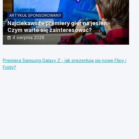
ARTYKUŁ SPONSOROWANY
Najciekawsze premiery gier na jesień.
Czym warto się zainteresować?
4 sierpnia 2026
Premiera Samsung Galaxy Z - jak prezentują się nowe Flipy i
Foldy?