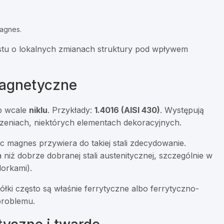
magnes.
rostu o lokalnych zmianach struktury pod wpływem
magnetyczne
ub wcale
niklu
. Przykłady:
1.4016 (AISI 430)
. Występują
eniach, niektórych elementach dekoracyjnych.
ęc magnes przywiera do takiej stali zdecydowanie.
iż dobrze dobranej stali austenitycznej, szczególnie w
orkami).
ki często są właśnie ferrytyczne albo ferrytyczno-
problemu.