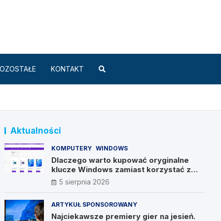
Standard.pl
OZOSTAŁE
KONTAKT
Aktualności
KOMPUTERY
WINDOWS
Dlaczego warto kupować oryginalne
klucze Windows zamiast korzystać z
nieautoryzowanych źródeł?
5 sierpnia 2026
ARTYKUŁ SPONSOROWANY
Najciekawsze premiery gier na jesień.