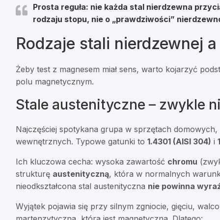
Prosta reguła:
nie każda stal nierdzewna przy
rodzaju stopu, nie o „prawdziwości” nierdzewn
Rodzaje stali nierdzewnej
Żeby test z magnesem miał sens, warto kojarzyć pods
polu magnetycznym.
Stale austenityczne – zwykle 
Najczęściej spotykana grupa w sprzętach domowych, i
wewnętrznych. Typowe gatunki to
1.4301 (AISI 304)
i
Ich kluczowa cecha: wysoka zawartość
chromu
(zwyk
strukturę
austenityczną
, która w normalnych warunk
nieodkształcona stal austenityczna
nie powinna wyra
Wyjątek pojawia się przy silnym zgniocie, gięciu, wa
martenzytyczna, która jest magnetyczna. Dlatego: