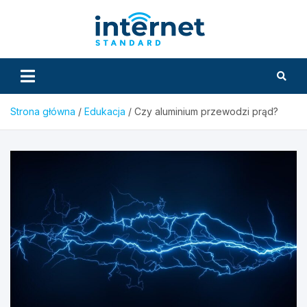
Skip
to
InternetS
content
Strona główna
Edukacja
Czy aluminium przewodzi prąd?