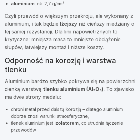
aluminium
: ok. 2,7 g/cm³
Czyli przewód o większym przekroju, ale wykonany z
aluminium, i tak będzie
lżejszy
niż cieńszy miedziany o
tej samej rezystancji. Dla linii napowietrznych to
krytyczne: mniejsza masa to mniejsze obciążenie
słupów, łatwiejszy montaż i niższe koszty.
Odporność na korozję i warstwa
tlenku
Aluminium bardzo szybko pokrywa się na powierzchni
cienką warstwą
tlenku aluminium (Al₂O₃)
. To zjawisko
ma dwie strony medalu:
chroni metal przed dalszą korozją – dlatego aluminium
dobrze znosi warunki atmosferyczne,
tlenek aluminium jest
izolatorem
, co utrudnia łączenie
przewodów.