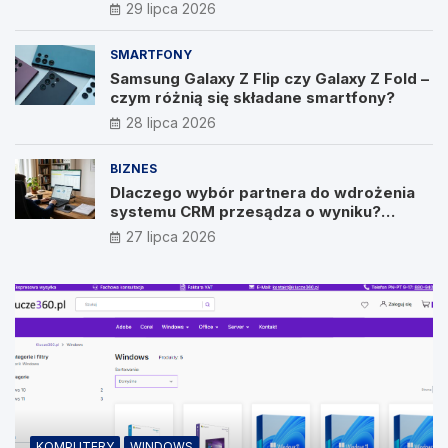
29 lipca 2026
SMARTFONY
Samsung Galaxy Z Flip czy Galaxy Z Fold –
czym różnią się składane smartfony?
28 lipca 2026
BIZNES
Dlaczego wybór partnera do wdrożenia
systemu CRM przesądza o wyniku?
Wywiad z Pawłem Prymakowskim, CEO IT
27 lipca 2026
Vision
KOMPUTERY
WINDOWS