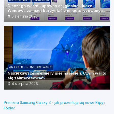
Dlaczego warto kupować oryginalne klucze
Windows zamiast korzystać z nieautoryzowanych
źródeł?
5 sierpnia 2026
ARTYKUŁ SPONSOROWANY
Najciekawsze premiery gier na jesień. Czym warto
się zainteresować?
4 sierpnia 2026
Premiera Samsung Galaxy Z - jak prezentują się nowe Flipy i
Foldy?