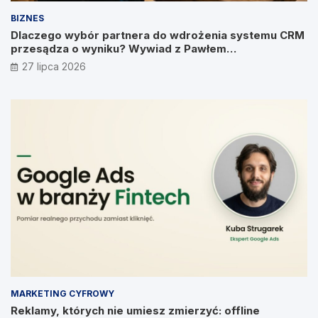
BIZNES
Dlaczego wybór partnera do wdrożenia systemu CRM
przesądza o wyniku? Wywiad z Pawłem
Prymakowskim, CEO IT Vision
27 lipca 2026
MARKETING CYFROWY
Reklamy, których nie umiesz zmierzyć: offline