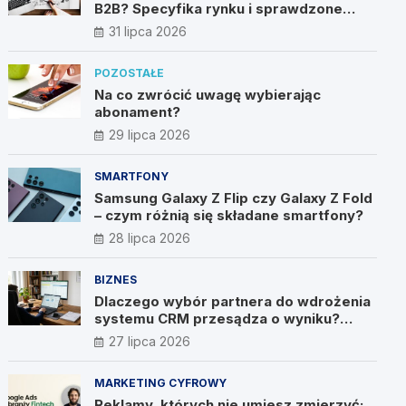
B2B? Specyfika rynku i sprawdzone
metody
31 lipca 2026
POZOSTAŁE
Na co zwrócić uwagę wybierając
abonament?
29 lipca 2026
SMARTFONY
Samsung Galaxy Z Flip czy Galaxy Z Fold
– czym różnią się składane smartfony?
28 lipca 2026
BIZNES
Dlaczego wybór partnera do wdrożenia
systemu CRM przesądza o wyniku?
Wywiad z Pawłem Prymakowskim, CEO
27 lipca 2026
IT Vision
MARKETING CYFROWY
Reklamy, których nie umiesz zmierzyć: