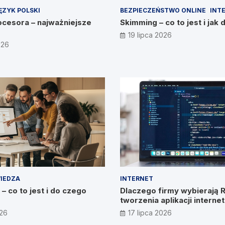
ĘZYK POLSKI
BEZPIECZEŃSTWO ONLINE
INT
cesora – najważniejsze
Skimming – co to jest i jak 
19 lipca 2026
026
IEDZA
INTERNET
– co to jest i do czego
Dlaczego firmy wybierają 
tworzenia aplikacji intern
026
17 lipca 2026