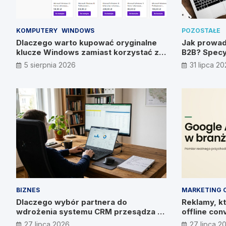
KOMPUTERY
WINDOWS
POZOSTAŁE
Dlaczego warto kupować oryginalne
Jak prowad
klucze Windows zamiast korzystać z
B2B? Specy
nieautoryzowanych źródeł?
metody
5 sierpnia 2026
31 lipca 2
BIZNES
MARKETING 
Dlaczego wybór partnera do
Reklamy, kt
wdrożenia systemu CRM przesądza o
offline con
wyniku? Wywiad z Pawłem
27 lipca 2026
27 lipca 2