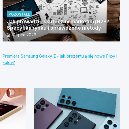
POZOSTAŁE
Jak prowadzić skuteczny marketing B2B?
Specyfika rynku i sprawdzone metody
31 lipca 2026
Premiera Samsung Galaxy Z - jak prezentują się nowe Flipy i
Foldy?