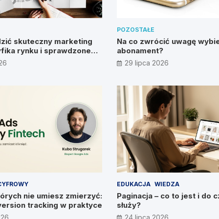
POZOSTAŁE
zić skuteczny marketing
Na co zwrócić uwagę wybie
fika rynku i sprawdzone
abonament?
026
29 lipca 2026
CYFROWY
EDUKACJA
WIEDZA
órych nie umiesz zmierzyć:
Paginacja – co to jest i do 
version tracking w praktyce
służy?
026
24 lipca 2026