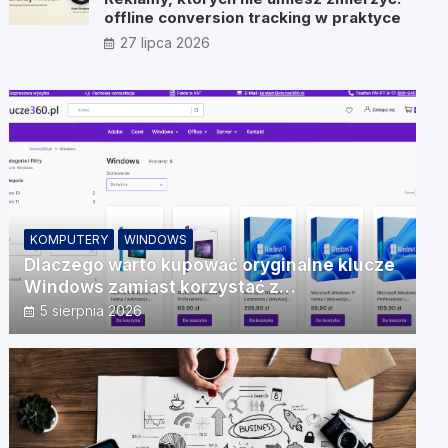
offline conversion tracking w praktyce
27 lipca 2026
KOMPUTERY
WINDOWS
Dlaczego warto kupować oryginalne klucze
Windows zamiast korzystać z
nieautoryzowanych źródeł?
5 sierpnia 2026