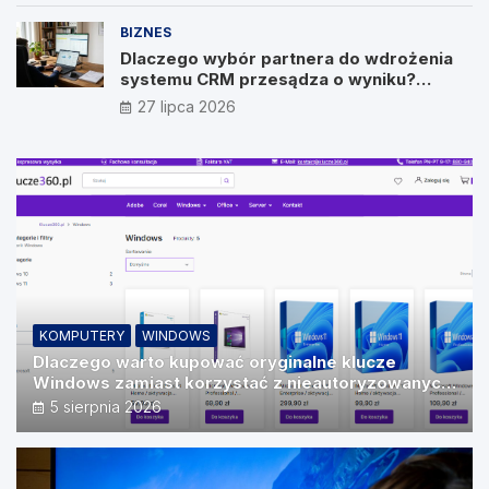
BIZNES
Dlaczego wybór partnera do wdrożenia
systemu CRM przesądza o wyniku?
Wywiad z Pawłem Prymakowskim, CEO IT
27 lipca 2026
Vision
KOMPUTERY
WINDOWS
Dlaczego warto kupować oryginalne klucze
Windows zamiast korzystać z nieautoryzowanych
źródeł?
5 sierpnia 2026