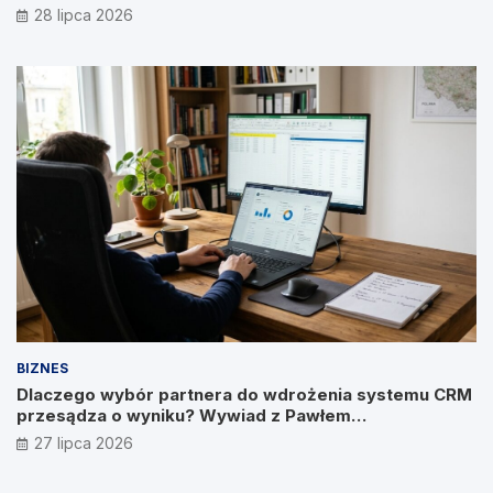
28 lipca 2026
BIZNES
Dlaczego wybór partnera do wdrożenia systemu CRM
przesądza o wyniku? Wywiad z Pawłem
Prymakowskim, CEO IT Vision
27 lipca 2026