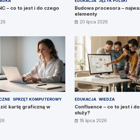
AUKA
EDUKACJA
JĘZYK POLSKI
 – co to jest i do czego
Budowa procesora – najwa
elementy
026
20 lipca 2026
ICZNE
SPRZĘT KOMPUTEROWY
EDUKACJA
WIEDZA
ić kartę graficzną w
Confluence – co to jest i d
służy?
026
18 lipca 2026