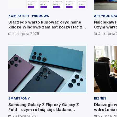
KOMPUTERY
WINDOWS
ARTYKUŁ SP
Dlaczego warto kupować oryginalne
Najciekawsz
klucze Windows zamiast korzystać z
Czym warto
nieautoryzowanych źródeł?
5 sierpnia 2026
4 sierpnia
SMARTFONY
BIZNES
Samsung Galaxy Z Flip czy Galaxy Z
Dlaczego w
Fold – czym różnią się składane
wdrożenia 
smartfony?
wyniku? W
28 lipca 2026
27 lipca 2