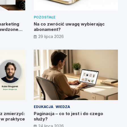
POZOSTAŁE
marketing
Na co zwrócić uwagę wybierając
rawdzone
abonament?
29 lipca 2026
EDUKACJA
WIEDZA
z zmierzyć:
Paginacja – co to jest i do czego
g w praktyce
służy?
24 lipca 2026