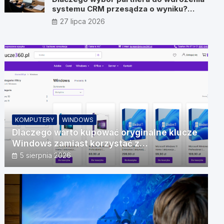
systemu CRM przesądza o wyniku?
Wywiad z Pawłem Prymakowskim, CEO
27 lipca 2026
IT Vision
KOMPUTERY
WINDOWS
Dlaczego warto kupować oryginalne klucze
Windows zamiast korzystać z
nieautoryzowanych źródeł?
5 sierpnia 2026