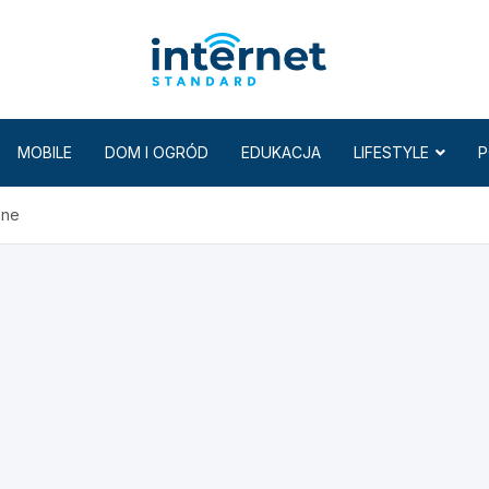
Internet
MOBILE
DOM I OGRÓD
EDUKACJA
LIFESTYLE
P
zne