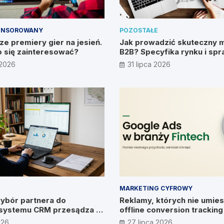
ONSOROWANY
POZOSTAŁE
e premiery gier na jesień.
Jak prowadzić skuteczny 
 się zainteresować?
B2B? Specyfika rynku i sp
metody
 2026
31 lipca 2026
MARKETING CYFROWY
ybór partnera do
Reklamy, których nie umies
systemu CRM przesądza o
offline conversion trackin
ywiad z Pawłem
026
27 lipca 2026