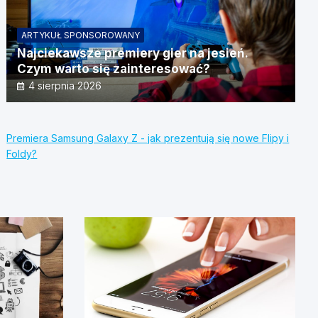
ARTYKUŁ SPONSOROWANY
Najciekawsze premiery gier na jesień.
Czym warto się zainteresować?
4 sierpnia 2026
Premiera Samsung Galaxy Z - jak prezentują się nowe Flipy i
Foldy?