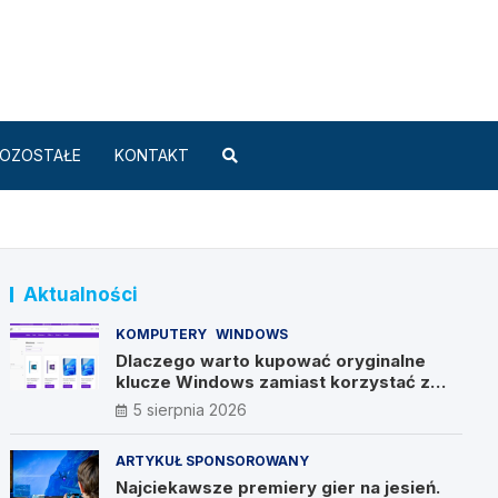
Standard.pl
OZOSTAŁE
KONTAKT
Aktualności
KOMPUTERY
WINDOWS
Dlaczego warto kupować oryginalne
klucze Windows zamiast korzystać z
nieautoryzowanych źródeł?
5 sierpnia 2026
ARTYKUŁ SPONSOROWANY
Najciekawsze premiery gier na jesień.