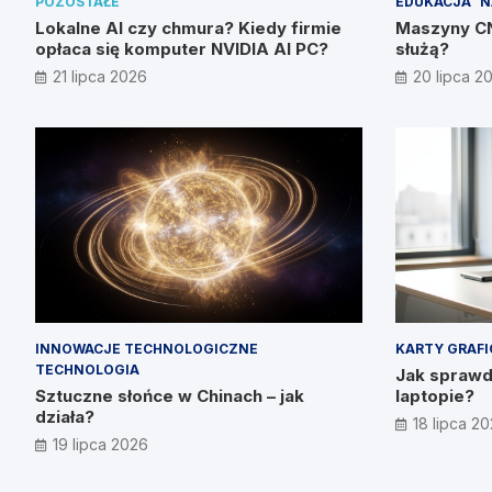
POZOSTAŁE
EDUKACJA
N
Lokalne AI czy chmura? Kiedy firmie
Maszyny CNC
opłaca się komputer NVIDIA AI PC?
służą?
21 lipca 2026
20 lipca 2
INNOWACJE TECHNOLOGICZNE
KARTY GRAF
TECHNOLOGIA
Jak sprawdz
Sztuczne słońce w Chinach – jak
laptopie?
działa?
18 lipca 2
19 lipca 2026