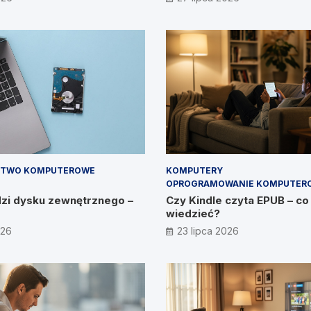
im, CEO IT Vision
STWO KOMPUTEROWE
KOMPUTERY
OPROGRAMOWANIE KOMPUTER
dzi dysku zewnętrznego –
Czy Kindle czyta EPUB – co
wiedzieć?
026
23 lipca 2026