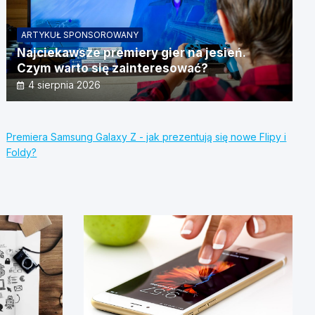
ARTYKUŁ SPONSOROWANY
Najciekawsze premiery gier na jesień.
Czym warto się zainteresować?
4 sierpnia 2026
Premiera Samsung Galaxy Z - jak prezentują się nowe Flipy i
Foldy?