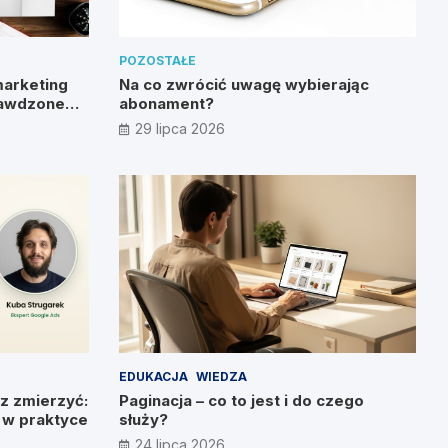
POZOSTAŁE
marketing
Na co zwrócić uwagę wybierając
rawdzone
abonament?
29 lipca 2026
EDUKACJA
WIEDZA
z zmierzyć:
Paginacja – co to jest i do czego
g w praktyce
służy?
24 lipca 2026