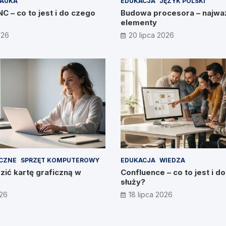
AUKA
EDUKACJA
JĘZYK POLSKI
 – co to jest i do czego
Budowa procesora – najwa
elementy
026
20 lipca 2026
ICZNE
SPRZĘT KOMPUTEROWY
EDUKACJA
WIEDZA
ić kartę graficzną w
Confluence – co to jest i d
służy?
026
18 lipca 2026