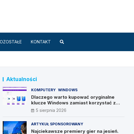
Standard.pl
OZOSTAŁE
KONTAKT
Aktualności
KOMPUTERY
WINDOWS
Dlaczego warto kupować oryginalne
klucze Windows zamiast korzystać z
nieautoryzowanych źródeł?
5 sierpnia 2026
ARTYKUŁ SPONSOROWANY
Najciekawsze premiery gier na jesień.