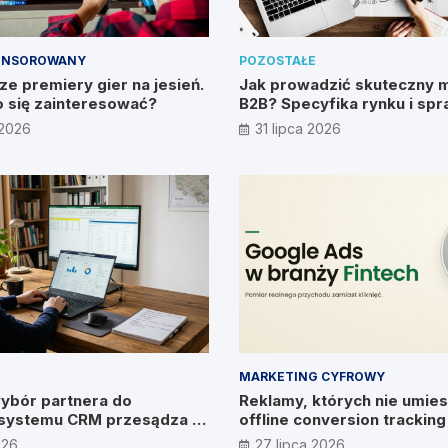
ONSOROWANY
POZOSTAŁE
e premiery gier na jesień.
Jak prowadzić skuteczny 
 się zainteresować?
B2B? Specyfika rynku i sp
metody
 2026
31 lipca 2026
MARKETING CYFROWY
ybór partnera do
Reklamy, których nie umies
systemu CRM przesądza o
offline conversion trackin
ywiad z Pawłem
026
27 lipca 2026