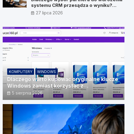
systemu CRM przesądza o wyniku?
Wywiad z Pawłem Prymakowskim, CEO
27 lipca 2026
IT Vision
KOMPUTERY
WINDOWS
Dlaczego warto kupować oryginalne klucze
Windows zamiast korzystać z
nieautoryzowanych źródeł?
5 sierpnia 2026