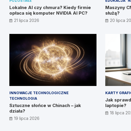
POZOSTAŁE
EDUKACJA
N
Lokalne AI czy chmura? Kiedy firmie
Maszyny CNC
opłaca się komputer NVIDIA AI PC?
służą?
21 lipca 2026
20 lipca 2
INNOWACJE TECHNOLOGICZNE
KARTY GRAF
TECHNOLOGIA
Jak sprawdz
Sztuczne słońce w Chinach – jak
laptopie?
działa?
18 lipca 2
19 lipca 2026