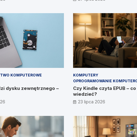
im, CEO IT Vision
STWO KOMPUTEROWE
KOMPUTERY
OPROGRAMOWANIE KOMPUTER
dzi dysku zewnętrznego –
Czy Kindle czyta EPUB – co
wiedzieć?
026
23 lipca 2026