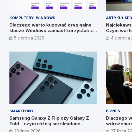
KOMPUTERY
WINDOWS
ARTYKUŁ SP
Dlaczego warto kupować oryginalne
Najciekawsz
klucze Windows zamiast korzystać z
Czym warto
nieautoryzowanych źródeł?
5 sierpnia 2026
4 sierpnia
SMARTFONY
BIZNES
Samsung Galaxy Z Flip czy Galaxy Z
Dlaczego w
Fold – czym różnią się składane
wdrożenia 
smartfony?
wyniku? W
28 lipca 2026
27 lipca 2