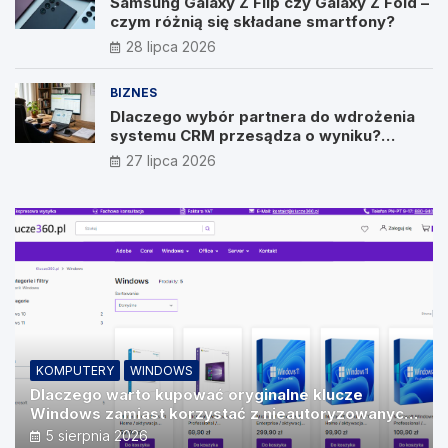
Samsung Galaxy Z Flip czy Galaxy Z Fold –
czym różnią się składane smartfony?
28 lipca 2026
BIZNES
Dlaczego wybór partnera do wdrożenia
systemu CRM przesądza o wyniku?
Wywiad z Pawłem Prymakowskim, CEO IT
27 lipca 2026
Vision
KOMPUTERY
WINDOWS
Dlaczego warto kupować oryginalne klucze
Windows zamiast korzystać z nieautoryzowanych
źródeł?
5 sierpnia 2026