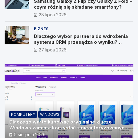
Samsung Galaxy Z Flip czy Galaxy Z Fold –
czym różnią się składane smartfony?
28 lipca 2026
BIZNES
Dlaczego wybór partnera do wdrożenia
systemu CRM przesądza o wyniku?
Wywiad z Pawłem Prymakowskim, CEO IT
27 lipca 2026
Vision
KOMPUTERY
WINDOWS
Dlaczego warto kupować oryginalne klucze
Windows zamiast korzystać z nieautoryzowanych
źródeł?
5 sierpnia 2026