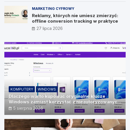
MARKETING CYFROWY
Reklamy, których nie umiesz zmierzyć:
offline conversion tracking w praktyce
27 lipca 2026
KOMPUTERY
WINDOWS
Dlaczego warto kupować oryginalne klucze
Windows zamiast korzystać z nieautoryzowanych
źródeł?
5 sierpnia 2026