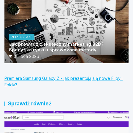
POZOSTAŁE
Jak prowadzić skuteczny marketing B2B?
Specyfika rynku i sprawdzone metody
31 lipca 2026
Premiera Samsung Galaxy Z - jak prezentują się nowe Flipy i
Foldy?
Sprawdź również