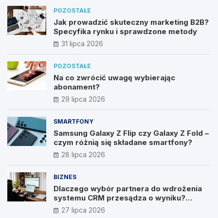
POZOSTAŁE
Jak prowadzić skuteczny marketing B2B?
Specyfika rynku i sprawdzone metody
31 lipca 2026
POZOSTAŁE
Na co zwrócić uwagę wybierając
abonament?
29 lipca 2026
SMARTFONY
Samsung Galaxy Z Flip czy Galaxy Z Fold –
czym różnią się składane smartfony?
28 lipca 2026
BIZNES
Dlaczego wybór partnera do wdrożenia
systemu CRM przesądza o wyniku?
Wywiad z Pawłem Prymakowskim, CEO IT
27 lipca 2026
Vision