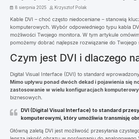
8 sierpnia 2025
Krzysztof Polak
Kable DVI – choć często niedoceniane – stanowią klu
komputerowych. Wybór odpowiedniego typu kabla DV
możliwości Twojego monitora. W tym artykule omówimy
pomożemy dobrać najlepsze rozwiązanie do Twojego 
Czym jest DVI i dlaczego n
Digital Visual Interface (DVI) to standard wprowadz
Mimo upływu ponad dwóch dekad i pojawienia się no
zastosowanie w wielu konfiguracjach komputerow
biznesowych.
DVI (Digital Visual Interface) to standard prz
komputerowymi, który umożliwia transmisję obr
Główną zaletą DVI jest możliwość przesyłania czysteg
lepszą jakość obrazu w porównaniu do analogowego V