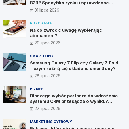
B2B? Specyfika rynku i sprawdzone
metody
31 lipca 2026
POZOSTAŁE
Na co zwrócić uwagę wybierając
abonament?
29 lipca 2026
SMARTFONY
Samsung Galaxy Z Flip czy Galaxy Z Fold
– czym różnią się składane smartfony?
28 lipca 2026
BIZNES
Dlaczego wybór partnera do wdrożenia
systemu CRM przesądza o wyniku?
Wywiad z Pawłem Prymakowskim, CEO
27 lipca 2026
IT Vision
MARKETING CYFROWY
Reklamy, których nie umiesz zmierzyć: