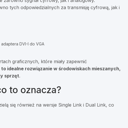
uje zarówno sygnał cyfrowy, jak i analogowy.
no tych odpowiedzialnych za transmisję cyfrową, jak i
 adaptera DVI-I do VGA
artach graficznych, które miały zapewnić
 to idealne rozwiązanie w środowiskach mieszanych,
zy sprzęt
.
 co to oznacza?
elą się również na wersje Single Link i Dual Link, co