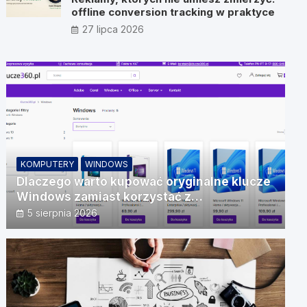
offline conversion tracking w praktyce
27 lipca 2026
KOMPUTERY
WINDOWS
Dlaczego warto kupować oryginalne klucze
Windows zamiast korzystać z
nieautoryzowanych źródeł?
5 sierpnia 2026