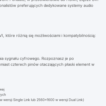
sjonalistów preferujących dedykowane systemy audio
, które różnią się możliwościami i kompatybilnością:
nia sygnału cyfrowego. Rozpoznasz je po
amiast czterech pinów otaczających płaski element w
wej
wych
 wersji Single Link lub 2560×1600 w wersji Dual Link)