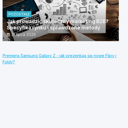
POZOSTAŁE
Jak prowadzić skuteczny marketing B2B?
Specyfika rynku i sprawdzone metody
31 lipca 2026
Premiera Samsung Galaxy Z - jak prezentują się nowe Flipy i
Foldy?