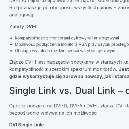
DVI-I to najbardziej uniwersalne złącze, które obsług
Rozpoznasz je po obecności wszystkich pinów – zarów
analogową.
Zalety DVI-I:
Kompatybilność z monitorami cyfrowymi i analogowymi
Możliwość podłączenia monitora VGA przy użyciu prostego
Obsługa wysokich rozdzielczości w trybie cyfrowym
Złącze DVI-I jest najczęściej spotykane w starszych k
kompatybilność z szerokim spektrum monitorów.
Jest
gdzie wykorzystuje się zarówno nowszy, jak i stars
Single Link vs. Dual Link –
Oprócz podziału na DVI-D, DVI-A i DVI-I, złącza DVI dzi
bezpośrednio wpływa na ich możliwości.
DVI Single Link: