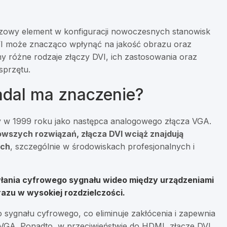
czowy element w konfiguracji nowoczesnych stanowisk
I może znacząco wpłynąć na jakość obrazu oraz
 różne rodzaje złączy DVI, ich zastosowania oraz
sprzętu.
adal ma znaczenie?
ony w 1999 roku jako następca analogowego złącza VGA.
wszych rozwiązań, złącza DVI wciąż znajdują
ych
, szczególnie w środowiskach profesjonalnych i
esyłania cyfrowego sygnału wideo między urządzeniami
azu w wysokiej rozdzielczości.
o sygnału cyfrowego, co eliminuje zakłócenia i zapewnia
GA. Ponadto, w przeciwieństwie do HDMI, złącze DVI