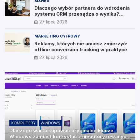
BIZNES
Dlaczego wybór partnera do wdrożenia
systemu CRM przesądza o wyniku?
Wywiad z Pawłem Prymakowskim, CEO IT
27 lipca 2026
Vision
MARKETING CYFROWY
Reklamy, których nie umiesz zmierzyć:
offline conversion tracking w praktyce
27 lipca 2026
KOMPUTERY
WINDOWS
Dlaczego warto kupować oryginalne klucze
Windows zamiast korzystać z nieautoryzowanych