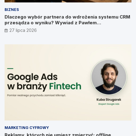
BIZNES
Dlaczego wybór partnera do wdrożenia systemu CRM
przesądza o wyniku? Wywiad z Pawłem
Prymakowskim, CEO IT Vision
27 lipca 2026
MARKETING CYFROWY
Reklamy, których nie umiesz zmierzyć: offline