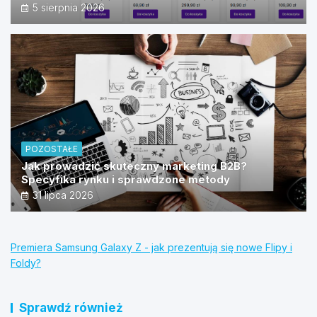
źródeł?
5 sierpnia 2026
POZOSTAŁE
Jak prowadzić skuteczny marketing B2B?
Specyfika rynku i sprawdzone metody
31 lipca 2026
Premiera Samsung Galaxy Z - jak prezentują się nowe Flipy i
Foldy?
Sprawdź również