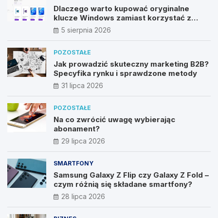
Dlaczego warto kupować oryginalne
klucze Windows zamiast korzystać z
nieautoryzowanych źródeł?
5 sierpnia 2026
POZOSTAŁE
Jak prowadzić skuteczny marketing B2B?
Specyfika rynku i sprawdzone metody
31 lipca 2026
POZOSTAŁE
Na co zwrócić uwagę wybierając
abonament?
29 lipca 2026
SMARTFONY
Samsung Galaxy Z Flip czy Galaxy Z Fold –
czym różnią się składane smartfony?
28 lipca 2026