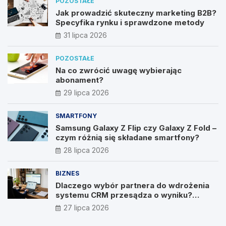
POZOSTAŁE
Jak prowadzić skuteczny marketing B2B?
Specyfika rynku i sprawdzone metody
31 lipca 2026
POZOSTAŁE
Na co zwrócić uwagę wybierając
abonament?
29 lipca 2026
SMARTFONY
Samsung Galaxy Z Flip czy Galaxy Z Fold –
czym różnią się składane smartfony?
28 lipca 2026
BIZNES
Dlaczego wybór partnera do wdrożenia
systemu CRM przesądza o wyniku?
Wywiad z Pawłem Prymakowskim, CEO IT
27 lipca 2026
Vision