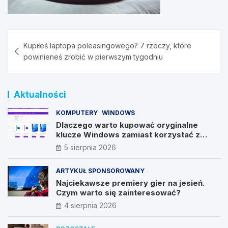
Nawigacja
Kupiłeś laptopa poleasingowego? 7 rzeczy, które
wpisu
powinieneś zrobić w pierwszym tygodniu
Aktualności
KOMPUTERY
WINDOWS
Dlaczego warto kupować oryginalne
klucze Windows zamiast korzystać z
nieautoryzowanych źródeł?
5 sierpnia 2026
ARTYKUŁ SPONSOROWANY
Najciekawsze premiery gier na jesień.
Czym warto się zainteresować?
4 sierpnia 2026