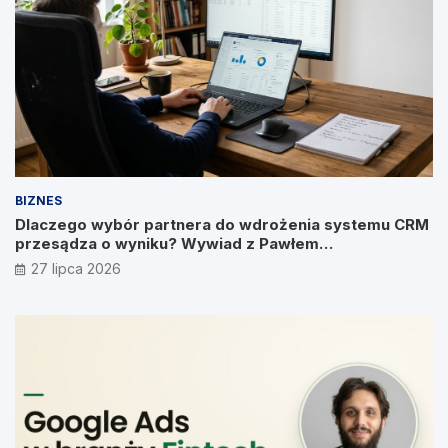
BIZNES
Dlaczego wybór partnera do wdrożenia systemu CRM
przesądza o wyniku? Wywiad z Pawłem
Prymakowskim, CEO IT Vision
27 lipca 2026