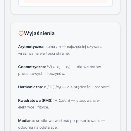
Wyjaśnienia
Arytmetyczna:
suma / n — najczęściej używana,
wrażliwa na wartości skrajne.
Geometryczna:
ⁿ√(x₁·x₂·…·xₙ) — dla wzrostów
procentowych i iloczynów.
Harmoniczna:
n / Σ(1/xᵢ) — dla prędkości i proporcji.
Kwadratowa (RMS):
√(Σxᵢ²/n) — stosowana w
elektryce i fizyce.
Mediana:
środkowa wartość po posortowaniu —
odporna na odstające.