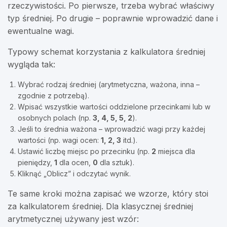
rzeczywistości. Po pierwsze, trzeba wybrać właściwy
typ średniej. Po drugie – poprawnie wprowadzić dane i
ewentualne wagi.
Typowy schemat korzystania z kalkulatora średniej
wygląda tak:
Wybrać rodzaj średniej (arytmetyczna, ważona, inna –
zgodnie z potrzebą).
Wpisać wszystkie wartości oddzielone przecinkami lub w
osobnych polach (np.
3, 4, 5, 5, 2
).
Jeśli to średnia ważona – wprowadzić wagi przy każdej
wartości (np. wagi ocen:
1, 2, 3
itd.).
Ustawić liczbę miejsc po przecinku (np.
2
miejsca dla
pieniędzy,
1
dla ocen,
0
dla sztuk).
Kliknąć „Oblicz” i odczytać wynik.
Te same kroki można zapisać we wzorze, który stoi
za kalkulatorem średniej. Dla klasycznej średniej
arytmetycznej używany jest wzór: