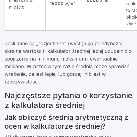
mieszkań w
9000
zł/m²
15000
zł/m²
realn
mieście
to ra
okol
zł/m²
Jeśli dane są „rozjechane” (występują pojedyncze,
skrajne wartości), kalkulator średniej lepiej uzupełnić o
spojrzenie na minimum, maksimum i ewentualnie
medianę. W przeciwnym razie średnia może sprawiać
wrażenie, że jest lepiej lub gorzej, niż jest w
rzeczywistości.
Najczęstsze pytania o korzystanie
z kalkulatora średniej
Jak obliczyć średnią arytmetyczną z
ocen w kalkulatorze średniej?