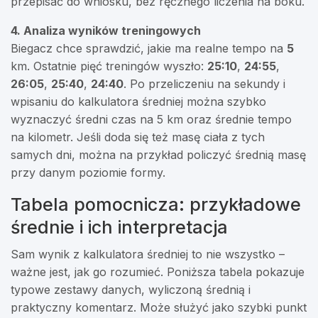
przepisać do wniosku, bez ręcznego liczenia na boku.
4. Analiza wyników treningowych
Biegacz chce sprawdzić, jakie ma realne tempo na
5
km. Ostatnie pięć treningów wyszło:
25:10
,
24:55
,
26:05
,
25:40
,
24:40
. Po przeliczeniu na sekundy i
wpisaniu do kalkulatora średniej można szybko
wyznaczyć średni czas na 5 km oraz średnie tempo
na kilometr. Jeśli doda się też masę ciała z tych
samych dni, można na przykład policzyć średnią masę
przy danym poziomie formy.
Tabela pomocnicza: przykładowe
średnie i ich interpretacja
Sam wynik z kalkulatora średniej to nie wszystko –
ważne jest, jak go rozumieć. Poniższa tabela pokazuje
typowe zestawy danych, wyliczoną średnią i
praktyczny komentarz. Może służyć jako szybki punkt