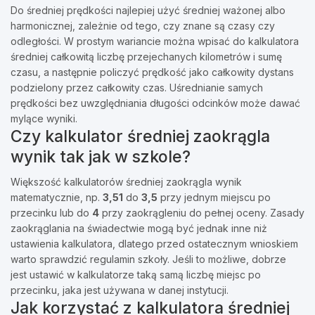
Do średniej prędkości najlepiej użyć średniej ważonej albo
harmonicznej, zależnie od tego, czy znane są czasy czy
odległości. W prostym wariancie można wpisać do kalkulatora
średniej całkowitą liczbę przejechanych kilometrów i sumę
czasu, a następnie policzyć prędkość jako całkowity dystans
podzielony przez całkowity czas. Uśrednianie samych
prędkości bez uwzględniania długości odcinków może dawać
mylące wyniki.
Czy kalkulator średniej zaokrągla
wynik tak jak w szkole?
Większość kalkulatorów średniej zaokrągla wynik
matematycznie, np.
3,51
do
3,5
przy jednym miejscu po
przecinku lub do
4
przy zaokrągleniu do pełnej oceny. Zasady
zaokrąglania na świadectwie mogą być jednak inne niż
ustawienia kalkulatora, dlatego przed ostatecznym wnioskiem
warto sprawdzić regulamin szkoły. Jeśli to możliwe, dobrze
jest ustawić w kalkulatorze taką samą liczbę miejsc po
przecinku, jaka jest używana w danej instytucji.
Jak korzystać z kalkulatora średniej