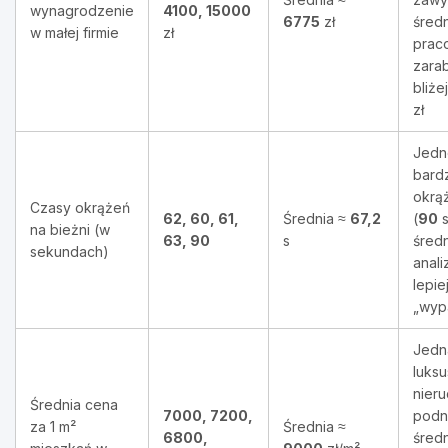
wynagrodzenie
4100, 15000
6775
zł
średn
w małej firmie
zł
prac
zarab
bliże
zł
Jedn
bard
okrą
Czasy okrążeń
62, 60, 61,
Średnia ≈
67,2
(
90
s
na bieżni (w
63, 90
s
średn
sekundach)
anali
lepie
„wyp
Jedn
luks
nier
Średnia cena
7000, 7200,
podn
za 1 m²
Średnia ≈
6800,
średn