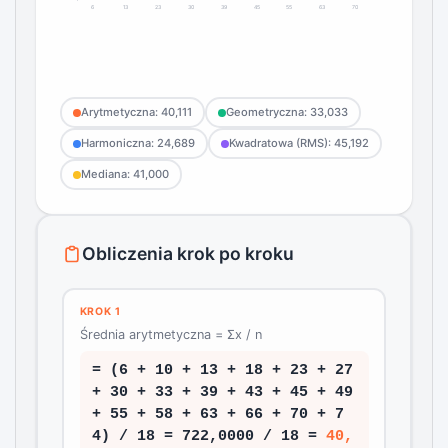
6
13
23
30
39
45
55
63
70
Arytmetyczna: 40,111
Geometryczna: 33,033
Harmoniczna: 24,689
Kwadratowa (RMS): 45,192
Mediana: 41,000
Obliczenia krok po kroku
KROK 1
Średnia arytmetyczna = Σx / n
= (6 + 10 + 13 + 18 + 23 + 27
+ 30 + 33 + 39 + 43 + 45 + 49
+ 55 + 58 + 63 + 66 + 70 + 7
4) / 18 = 722,0000 / 18 =
40,