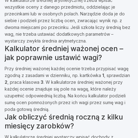
W kalkulatorze średniej arytmetycznej trzeba wpisać
wszystkie oceny z danego przedmiotu, oddzielając je
przecinkami lub w osobnych polach. Narzędzie doda je do
siebie i podzieli przez liczbę ocen, zwracając wynik np. z
dwoma miejscami po przecinku. Jeśli szkoła liczy średnią bez
wag, nie trzeba ustawiać dodatkowych parametrów –
wystarczy zwykła średnia arytmetyczna.
Kalkulator średniej ważonej ocen –
jak poprawnie ustawić wagi?
Przy średniej ważonej każdej ocenie trzeba przypisać wagę
zgodną z zasadami w dzienniku, np. kartkówka
1
, sprawdzian
2
, praca klasowa
3
. W kalkulatorze średniej ważonej przy
każdej ocenie znajduje się pole na wagę, które należy
uzupełnić odpowiednią liczbą. Na końcu kalkulator podzieli
sumę ocen pomnożonych przez ich wagi przez sumę wag i
poda gotową średnią.
Jak obliczyć średnią roczną z kilku
miesięcy zarobków?
W kalkulatorze średniej wystarczy wpisać dochody z