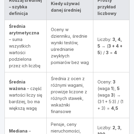
Rodzaj średniej
Prosty
Kiedy używać
– szybka
przykład
danej średniej
definicja
liczbowy
Średnia
Oceny w
arytmetyczna
dzienniku, średnie
– suma
Liczby:
3, 4,
wyniki testów,
wszystkich
5
→ (
3 + 4 +
uśrednianie
wartości
5
) /
3
=
4
zwykłych
podzielona
pomiarów bez wag
przez ich liczbę
Średnia z ocen z
Średnia
Oceny:
3
różnymi wagami,
ważona
– część
(waga
1
),
5
prowizje liczone z
wartości liczy się
(waga
3
) →
różnych stawek,
bardziej, bo ma
(3·1 + 5·3) / (1
wskaźniki
większą wagę
+ 3) =
4,5
finansowe
Pensje, ceny
Liczby:
2, 3,
Mediana
–
nieruchomości,