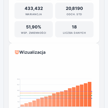
433,432
20,8190
WARIANCJA
ODCH. STD
51,90%
18
WSP. ZMIENNOŚCI
LICZBA DANYCH
Wizualizacja
82,9
65,7
48,5
31,4
14,2
-3,0