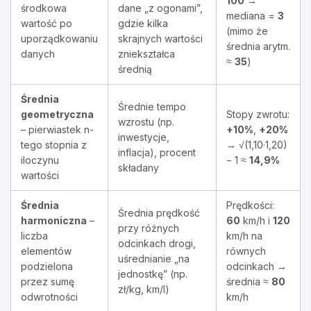
100
→
środkowa
dane „z ogonami”,
mediana =
3
wartość po
gdzie kilka
(mimo że
uporządkowaniu
skrajnych wartości
średnia arytm.
danych
zniekształca
≈
35
)
średnią
Średnia
Średnie tempo
geometryczna
Stopy zwrotu:
wzrostu (np.
– pierwiastek n-
+10%
,
+20%
inwestycje,
tego stopnia z
→ √(1,10·1,20)
inflacja), procent
iloczynu
− 1 ≈
14,9%
składany
wartości
Średnia
Prędkości:
Średnia prędkość
harmoniczna
–
60
km/h i
120
przy różnych
liczba
km/h na
odcinkach drogi,
elementów
równych
uśrednianie „na
podzielona
odcinkach →
jednostkę” (np.
przez sumę
średnia ≈
80
zł/kg, km/l)
odwrotności
km/h