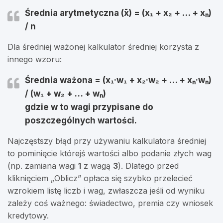
Średnia arytmetyczna (x̄) = (x₁ + x₂ + … + xₙ)
/ n
Dla średniej ważonej kalkulator średniej korzysta z
innego wzoru:
Średnia ważona = (x₁·w₁ + x₂·w₂ + … + xₙ·wₙ)
/ (w₁ + w₂ + … + wₙ)
gdzie
w
to wagi przypisane do
poszczególnych wartości.
Najczęstszy błąd przy używaniu kalkulatora średniej
to pominięcie którejś wartości albo podanie złych wag
(np. zamiana wagi
1
z wagą
3
). Dlatego przed
kliknięciem „Oblicz” opłaca się szybko przelecieć
wzrokiem listę liczb i wag, zwłaszcza jeśli od wyniku
zależy coś ważnego: świadectwo, premia czy wniosek
kredytowy.