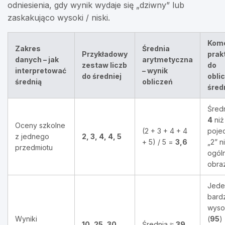
odniesienia, gdy wynik wydaje się „dziwny” lub
zaskakująco wysoki / niski.
Kom
Zakres
Średnia
Przykładowy
prak
danych – jak
arytmetyczna
zestaw liczb
do
interpretować
– wynik
do średniej
obli
średnią
obliczeń
śred
Średn
4
ni
Oceny szkolne
(2 + 3 + 4 + 4
poje
z jednego
2, 3, 4, 4, 5
+ 5) / 5 =
3,6
„2” n
przedmiotu
ogól
obra
Jede
bard
wyso
Wyniki
(
95
)
10, 25, 30,
Średnia ≈
39