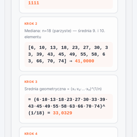
1111
KROK 2
Mediana: n=18 (parzyste) — średnia 9. i 10.
elementu
[6, 10, 13, 18, 23, 27, 30, 3
3, 39, 43, 45, 49, 55, 58, 6
3, 66, 70, 74] ⇒
41,0000
KROK 3
Srednia geometryczna = (x₁·x₂·…·xₙ)^(1/n)
= (6·10·13·18·23·27·30·33·39·
43·45·49·55·58·63·66·70·74)^
(1/18) =
33,0329
KROK 4