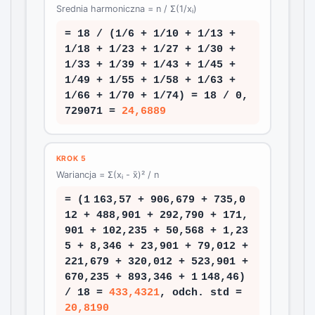
Srednia harmoniczna = n / Σ(1/xᵢ)
= 18 / (1/6 + 1/10 + 1/13 +
1/18 + 1/23 + 1/27 + 1/30 +
1/33 + 1/39 + 1/43 + 1/45 +
1/49 + 1/55 + 1/58 + 1/63 +
1/66 + 1/70 + 1/74) = 18 / 0,
729071 =
24,6889
KROK 5
Wariancja = Σ(xᵢ - x̄)² / n
= (1 163,57 + 906,679 + 735,0
12 + 488,901 + 292,790 + 171,
901 + 102,235 + 50,568 + 1,23
5 + 8,346 + 23,901 + 79,012 +
221,679 + 320,012 + 523,901 +
670,235 + 893,346 + 1 148,46)
/ 18 =
433,4321
, odch. std =
20,8190