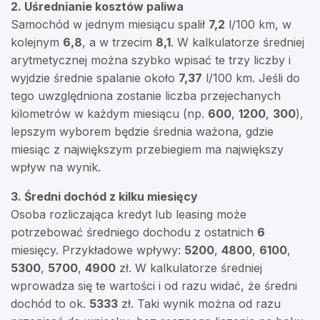
2. Uśrednianie kosztów paliwa
Samochód w jednym miesiącu spalił
7,2
l/100 km, w
kolejnym
6,8
, a w trzecim
8,1
. W kalkulatorze średniej
arytmetycznej można szybko wpisać te trzy liczby i
wyjdzie średnie spalanie około
7,37
l/100 km. Jeśli do
tego uwzględniona zostanie liczba przejechanych
kilometrów w każdym miesiącu (np.
600
,
1200
,
300
),
lepszym wyborem będzie średnia ważona, gdzie
miesiąc z największym przebiegiem ma największy
wpływ na wynik.
3. Średni dochód z kilku miesięcy
Osoba rozliczająca kredyt lub leasing może
potrzebować średniego dochodu z ostatnich
6
miesięcy. Przykładowe wpływy:
5200
,
4800
,
6100
,
5300
,
5700
,
4900
zł. W kalkulatorze średniej
wprowadza się te wartości i od razu widać, że średni
dochód to ok.
5333
zł. Taki wynik można od razu