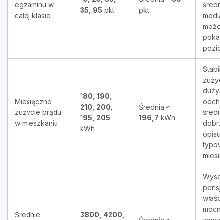
egzaminu w
średn
35, 95
pkt
pkt
całej klasie
medi
może 
poka
pozi
Stabi
zużyc
duży
180, 190,
Miesięczne
odch
210, 200,
Średnia ≈
zużycie prądu
średn
195, 205
196,7
kWh
w mieszkaniu
dobr
kWh
opisu
typo
miesi
Wys
pens
właśc
moc
Średnie
3800, 4200,
Średnia ≈
zawy