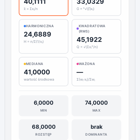
33,0329
40,1111
G = ⁿ√(∏xᵢ)
x̄ = Σxᵢ/n
HARMONICZNA
KWADRATOWA
(RMS)
24,6889
45,1922
H = n/Σ(1/xᵢ)
Q = √(Σxᵢ²/n)
MEDIANA
WAŻONA
41,0000
—
wartość środkowa
Σ(wᵢ·xᵢ)/Σwᵢ
6,0000
74,0000
MIN
MAX
68,0000
brak
ROZSTĘP
DOMINANTA