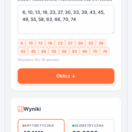
6
10
13
18
23
27
30
33
39
43
45
49
55
58
63
66
70
74
Wczytano 18 z 18 wartości
Oblicz ↓
Wyniki
GEOMETRYCZNA
ARYTMETYCZNA