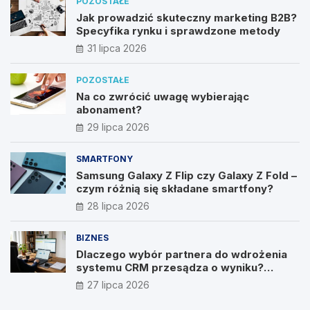
POZOSTAŁE
Jak prowadzić skuteczny marketing B2B?
Specyfika rynku i sprawdzone metody
31 lipca 2026
POZOSTAŁE
Na co zwrócić uwagę wybierając
abonament?
29 lipca 2026
SMARTFONY
Samsung Galaxy Z Flip czy Galaxy Z Fold –
czym różnią się składane smartfony?
28 lipca 2026
BIZNES
Dlaczego wybór partnera do wdrożenia
systemu CRM przesądza o wyniku?
Wywiad z Pawłem Prymakowskim, CEO IT
27 lipca 2026
Vision