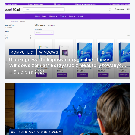
KOMPUTERY
WINDOWS
Dlaczego warto kupować oryginalne klucze
Windows zamiast korzystać z nieautoryzowanych
źródeł?
5 sierpnia 2026
ARTYKUŁ SPONSOROWANY