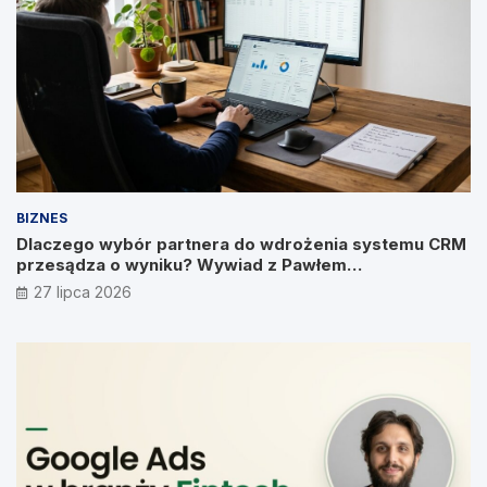
BIZNES
Dlaczego wybór partnera do wdrożenia systemu CRM
przesądza o wyniku? Wywiad z Pawłem
Prymakowskim, CEO IT Vision
27 lipca 2026