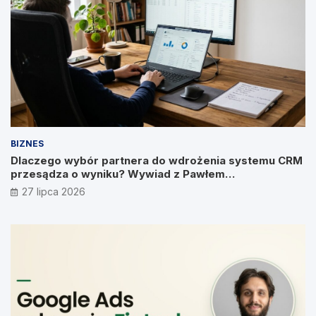
BIZNES
Dlaczego wybór partnera do wdrożenia systemu CRM
przesądza o wyniku? Wywiad z Pawłem
Prymakowskim, CEO IT Vision
27 lipca 2026