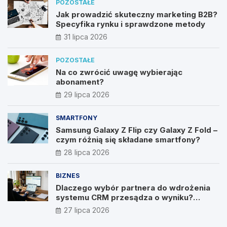
POZOSTAŁE
Jak prowadzić skuteczny marketing B2B?
Specyfika rynku i sprawdzone metody
31 lipca 2026
POZOSTAŁE
Na co zwrócić uwagę wybierając
abonament?
29 lipca 2026
SMARTFONY
Samsung Galaxy Z Flip czy Galaxy Z Fold –
czym różnią się składane smartfony?
28 lipca 2026
BIZNES
Dlaczego wybór partnera do wdrożenia
systemu CRM przesądza o wyniku?
Wywiad z Pawłem Prymakowskim, CEO IT
27 lipca 2026
Vision