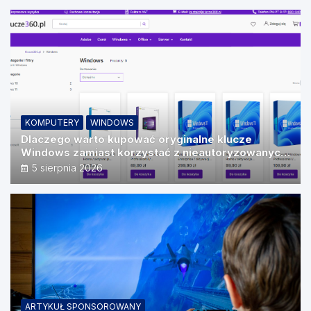
KOMPUTERY
WINDOWS
Dlaczego warto kupować oryginalne klucze
Windows zamiast korzystać z nieautoryzowanych
źródeł?
5 sierpnia 2026
ARTYKUŁ SPONSOROWANY