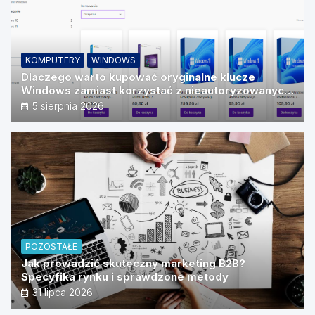
KOMPUTERY
WINDOWS
Dlaczego warto kupować oryginalne klucze
Windows zamiast korzystać z nieautoryzowanych
źródeł?
5 sierpnia 2026
POZOSTAŁE
Jak prowadzić skuteczny marketing B2B?
Specyfika rynku i sprawdzone metody
31 lipca 2026