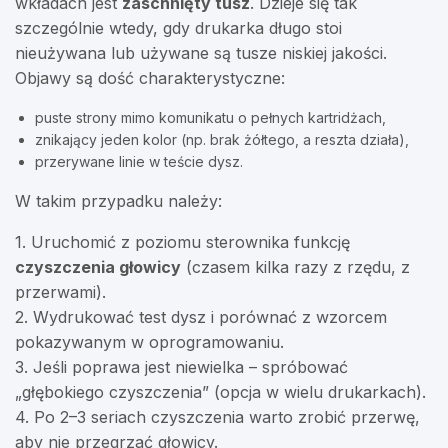
wkładach jest
zaschnięty tusz
. Dzieje się tak
szczególnie wtedy, gdy drukarka długo stoi
nieużywana lub używane są tusze niskiej jakości.
Objawy są dość charakterystyczne:
puste strony mimo komunikatu o pełnych kartridżach,
znikający jeden kolor (np. brak żółtego, a reszta działa),
przerywane linie w teście dysz.
W takim przypadku należy:
1. Uruchomić z poziomu sterownika funkcję
czyszczenia głowicy
(czasem kilka razy z rzędu, z
przerwami).
2. Wydrukować test dysz i porównać z wzorcem
pokazywanym w oprogramowaniu.
3. Jeśli poprawa jest niewielka – spróbować
„głębokiego czyszczenia” (opcja w wielu drukarkach).
4. Po 2–3 seriach czyszczenia warto zrobić przerwę,
aby nie przegrzać głowicy.