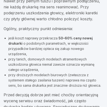
Nawet przy pełnym tuszu i poprawnym podłączeniu,
nie każdą drukarkę ma sens reanimować. Przy
podejrzeniu uszkodzenia głowicy, elektroniki karetki
czy płyty głównej warto chłodno policzyć koszty.
Ogólny, praktyczny punkt odniesienia:
jeśli koszt naprawy przekracza
50–60% ceny nowej
drukarki
o podobnych parametrach, w większości
przypadków bardziej opłaca się zakup nowego
urządzenia,
przy tanich, domowych modelach atramentowych
uszkodzona głowica niemal zawsze oznacza wymianę
całego urządzenia,
przy droższych modelach biurowych (zwłaszcza z
systemem stałego zasilania tuszem) naprawa ma często
sens, bo sama drukarka jest znacznie droższa niż głowica.
Przed decyzją dobrze jest mieć choćby orientacyjną
wycenę serwisu oraz świadomość, jak często
drukarka będzie używana. Sporadyczne drukowanie