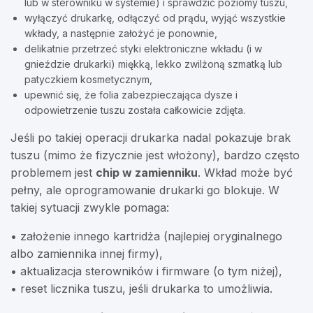
lub w sterowniku w systemie) i sprawdzić poziomy tuszu,
wyłączyć drukarkę, odłączyć od prądu, wyjąć wszystkie
wkłady, a następnie założyć je ponownie,
delikatnie przetrzeć styki elektroniczne wkładu (i w
gnieździe drukarki) miękką, lekko zwilżoną szmatką lub
patyczkiem kosmetycznym,
upewnić się, że folia zabezpieczająca dysze i
odpowietrzenie tuszu została całkowicie zdjęta.
Jeśli po takiej operacji drukarka nadal pokazuje brak
tuszu (mimo że fizycznie jest włożony), bardzo często
problemem jest
chip w zamienniku
. Wkład może być
pełny, ale oprogramowanie drukarki go blokuje. W
takiej sytuacji zwykle pomaga:
• założenie innego kartridża (najlepiej oryginalnego
albo zamiennika innej firmy),
• aktualizacja sterowników i firmware (o tym niżej),
• reset licznika tuszu, jeśli drukarka to umożliwia.