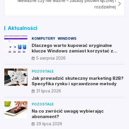
Nieważne czy nie ważne – zasady pisowni łącznej i
rozdzielnej
Aktualności
KOMPUTERY
WINDOWS
Dlaczego warto kupować oryginalne
klucze Windows zamiast korzystać z
nieautoryzowanych źródeł?
5 sierpnia 2026
POZOSTAŁE
Jak prowadzić skuteczny marketing B2B?
Specyfika rynku i sprawdzone metody
31 lipca 2026
POZOSTAŁE
Na co zwrócić uwagę wybierając
abonament?
29 lipca 2026