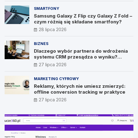
SMARTFONY
Samsung Galaxy Z Flip czy Galaxy Z Fold –
czym różnią się składane smartfony?
28 lipca 2026
BIZNES
Dlaczego wybór partnera do wdrożenia
systemu CRM przesądza o wyniku?
Wywiad z Pawłem Prymakowskim, CEO IT
27 lipca 2026
Vision
MARKETING CYFROWY
Reklamy, których nie umiesz zmierzyć:
offline conversion tracking w praktyce
27 lipca 2026