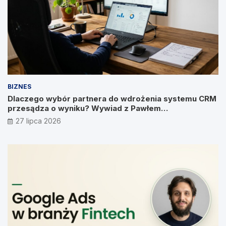
BIZNES
Dlaczego wybór partnera do wdrożenia systemu CRM
przesądza o wyniku? Wywiad z Pawłem
Prymakowskim, CEO IT Vision
27 lipca 2026