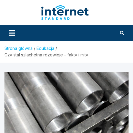
Skip
to
InternetS
content
Strona główna
Edukacja
Czy stal szlachetna rdzewieje – fakty i mity