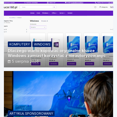
KOMPUTERY
WINDOWS
Dlaczego warto kupować oryginalne klucze
Windows zamiast korzystać z nieautoryzowanych
źródeł?
5 sierpnia 2026
ARTYKUŁ SPONSOROWANY