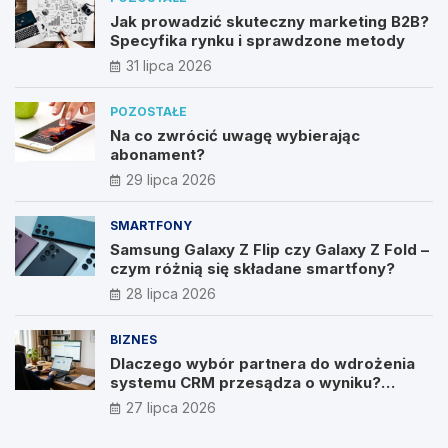
Jak prowadzić skuteczny marketing B2B?
Specyfika rynku i sprawdzone metody
31 lipca 2026
POZOSTAŁE
Na co zwrócić uwagę wybierając
abonament?
29 lipca 2026
SMARTFONY
Samsung Galaxy Z Flip czy Galaxy Z Fold –
czym różnią się składane smartfony?
28 lipca 2026
BIZNES
Dlaczego wybór partnera do wdrożenia
systemu CRM przesądza o wyniku?
Wywiad z Pawłem Prymakowskim, CEO IT
27 lipca 2026
Vision