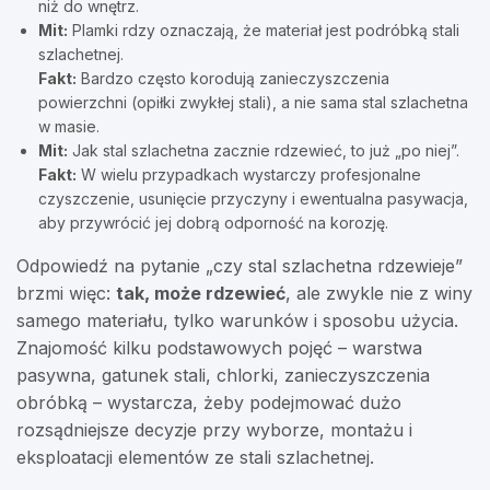
niż do wnętrz.
Mit:
Plamki rdzy oznaczają, że materiał jest podróbką stali
szlachetnej.
Fakt:
Bardzo często korodują zanieczyszczenia
powierzchni (opiłki zwykłej stali), a nie sama stal szlachetna
w masie.
Mit:
Jak stal szlachetna zacznie rdzewieć, to już „po niej”.
Fakt:
W wielu przypadkach wystarczy profesjonalne
czyszczenie, usunięcie przyczyny i ewentualna pasywacja,
aby przywrócić jej dobrą odporność na korozję.
Odpowiedź na pytanie „czy stal szlachetna rdzewieje”
brzmi więc:
tak, może rdzewieć
, ale zwykle nie z winy
samego materiału, tylko warunków i sposobu użycia.
Znajomość kilku podstawowych pojęć – warstwa
pasywna, gatunek stali, chlorki, zanieczyszczenia
obróbką – wystarcza, żeby podejmować dużo
rozsądniejsze decyzje przy wyborze, montażu i
eksploatacji elementów ze stali szlachetnej.