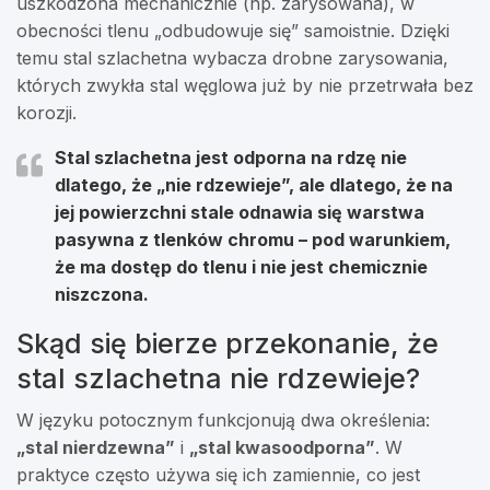
uszkodzona mechanicznie (np. zarysowana), w
obecności tlenu „odbudowuje się” samoistnie. Dzięki
temu stal szlachetna wybacza drobne zarysowania,
których zwykła stal węglowa już by nie przetrwała bez
korozji.
Stal szlachetna jest odporna na rdzę nie
dlatego, że „nie rdzewieje”, ale dlatego, że na
jej powierzchni stale odnawia się
warstwa
pasywna
z tlenków chromu – pod warunkiem,
że ma dostęp do tlenu i nie jest chemicznie
niszczona.
Skąd się bierze przekonanie, że
stal szlachetna nie rdzewieje?
W języku potocznym funkcjonują dwa określenia:
„stal nierdzewna”
i
„stal kwasoodporna”
. W
praktyce często używa się ich zamiennie, co jest