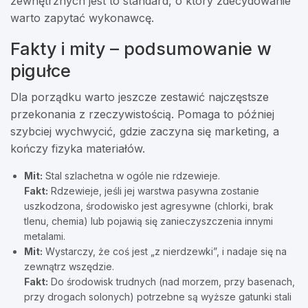
zewnętrznych jest to standard, o który zdecydowanie
warto zapytać wykonawcę.
Fakty i mity – podsumowanie w
pigułce
Dla porządku warto jeszcze zestawić najczęstsze
przekonania z rzeczywistością. Pomaga to później
szybciej wychwycić, gdzie zaczyna się marketing, a
kończy fizyka materiałów.
Mit:
Stal szlachetna w ogóle nie rdzewieje.
Fakt:
Rdzewieje, jeśli jej warstwa pasywna zostanie
uszkodzona, środowisko jest agresywne (chlorki, brak
tlenu, chemia) lub pojawią się zanieczyszczenia innymi
metalami.
Mit:
Wystarczy, że coś jest „z nierdzewki”, i nadaje się na
zewnątrz wszędzie.
Fakt:
Do środowisk trudnych (nad morzem, przy basenach,
przy drogach solonych) potrzebne są wyższe gatunki stali