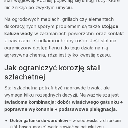
stali węglowej. Później pojawiają się smugi rdzy, które
nie znikają po zwykłym umyciu.
Na ogrodowych meblach, grillach czy elementach
dekoracyjnych sporym problemem są także
stojące
kałuże wody
w załamaniach powierzchni oraz kontakt
z nawozami i środkami ochrony roślin. Jeśli stal ma
ograniczony dostęp tlenu i do tego działa na nią
agresywna chemia, rdza jest tylko kwestią czasu.
Jak ograniczyć korozję stali
szlachetnej
Stal szlachetna potrafi być naprawdę trwała, ale
wymaga kilku rozsądnych decyzji. Najważniejsza jest
świadoma kombinacja: dobór właściwego gatunku +
poprawne wykonanie + podstawowa pielęgnacja
.
Dobór gatunku do warunków
– w środowisku z chlorkami
(sól, basen, morze) warto stawiać na gatunki typu