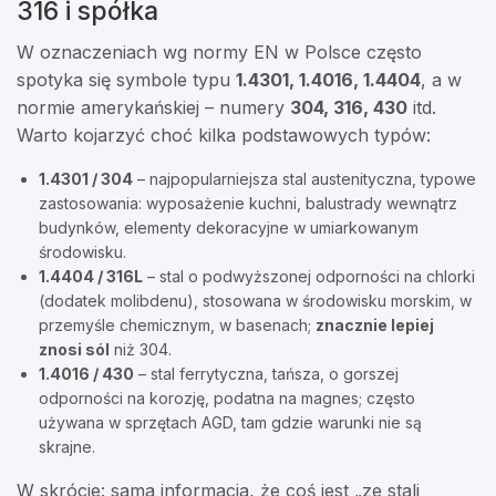
316 i spółka
W oznaczeniach wg normy EN w Polsce często
spotyka się symbole typu
1.4301, 1.4016, 1.4404
, a w
normie amerykańskiej – numery
304, 316, 430
itd.
Warto kojarzyć choć kilka podstawowych typów:
1.4301 / 304
– najpopularniejsza stal austenityczna, typowe
zastosowania: wyposażenie kuchni, balustrady wewnątrz
budynków, elementy dekoracyjne w umiarkowanym
środowisku.
1.4404 / 316L
– stal o podwyższonej odporności na chlorki
(dodatek molibdenu), stosowana w środowisku morskim, w
przemyśle chemicznym, w basenach;
znacznie lepiej
znosi sól
niż 304.
1.4016 / 430
– stal ferrytyczna, tańsza, o gorszej
odporności na korozję, podatna na magnes; często
używana w sprzętach AGD, tam gdzie warunki nie są
skrajne.
W skrócie: sama informacja, że coś jest „ze stali