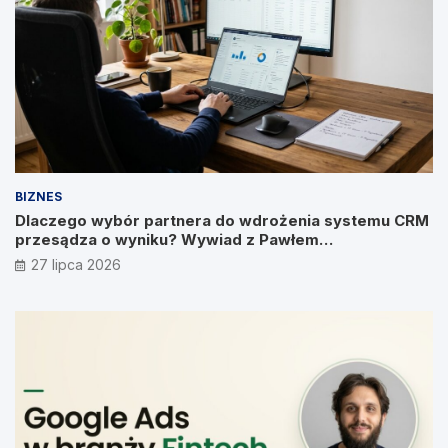
BIZNES
Dlaczego wybór partnera do wdrożenia systemu CRM
przesądza o wyniku? Wywiad z Pawłem
Prymakowskim, CEO IT Vision
27 lipca 2026