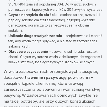
316/1.4404 zamiast popularnej 304. Do wnętrz, suchych
pomieszczeń i łagodnych warunków 304 zwykle wystarcza.
Czyste narzędzia do obróbki
– osobne tarcze, szczotki i
papiery ścierne dla stali szlachetnej, najlepiej wyraźnie
oznaczone; ogranicza to zanieczyszczenia obcymi
metalami.
Unikanie długotrwałych zastoin
– projektowanie i montaż
tak, aby woda mogła spływać, a nie stać w szczelinach i
zakamarkach.
Okresowe czyszczenie
– usuwanie soli, brudu, resztek
chemii. Często wystarcza woda z delikatnym detergentem i
miękka szmatka, bez agresywnych środków ściernych.
W wielu zastosowaniach przemysłowych stosuje się
dodatkowo
trawienie i pasywację
powierzchni –
specjalne kąpiele chemiczne, które usuwają
zanieczyszczenia po spawaniu i wzmacniają warstwę
pasywną. W zastosowaniach domowych zwykle nie
ma takiej potrzeby, ale przy dużych konstrukcjach