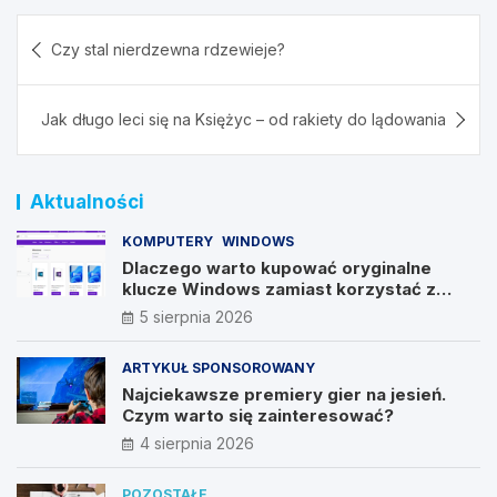
Nawigacja
Czy stal nierdzewna rdzewieje?
wpisu
Jak długo leci się na Księżyc – od rakiety do lądowania
Aktualności
KOMPUTERY
WINDOWS
Dlaczego warto kupować oryginalne
klucze Windows zamiast korzystać z
nieautoryzowanych źródeł?
5 sierpnia 2026
ARTYKUŁ SPONSOROWANY
Najciekawsze premiery gier na jesień.
Czym warto się zainteresować?
4 sierpnia 2026
POZOSTAŁE