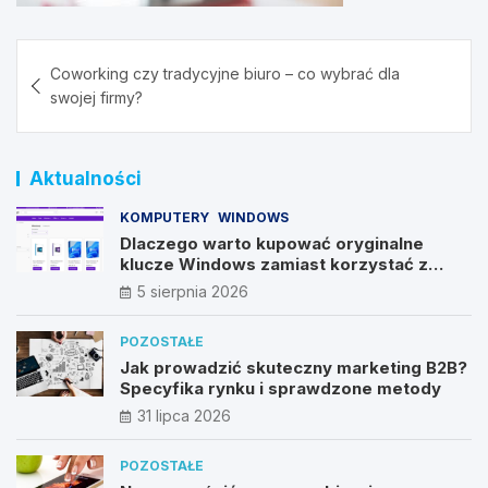
Nawigacja
Coworking czy tradycyjne biuro – co wybrać dla
wpisu
swojej firmy?
Aktualności
KOMPUTERY
WINDOWS
Dlaczego warto kupować oryginalne
klucze Windows zamiast korzystać z
nieautoryzowanych źródeł?
5 sierpnia 2026
POZOSTAŁE
Jak prowadzić skuteczny marketing B2B?
Specyfika rynku i sprawdzone metody
31 lipca 2026
POZOSTAŁE