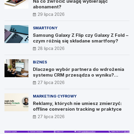
Na co zwrócić uwagę wybierając
abonament?
29 lipca 2026
SMARTFONY
Samsung Galaxy Z Flip czy Galaxy Z Fold –
czym różnią się składane smartfony?
28 lipca 2026
BIZNES
Dlaczego wybór partnera do wdrożenia
systemu CRM przesądza o wyniku?
Wywiad z Pawłem Prymakowskim, CEO IT
27 lipca 2026
Vision
MARKETING CYFROWY
Reklamy, których nie umiesz zmierzyć:
offline conversion tracking w praktyce
27 lipca 2026