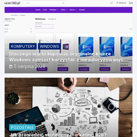
KOMPUTERY
WINDOWS
Dlaczego warto kupować oryginalne klucze
Windows zamiast korzystać z nieautoryzowanych
źródeł?
5 sierpnia 2026
POZOSTAŁE
Jak prowadzić skuteczny marketing B2B?