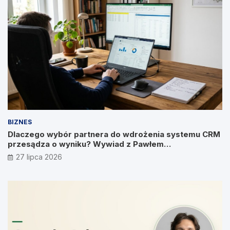
BIZNES
Dlaczego wybór partnera do wdrożenia systemu CRM
przesądza o wyniku? Wywiad z Pawłem
Prymakowskim, CEO IT Vision
27 lipca 2026