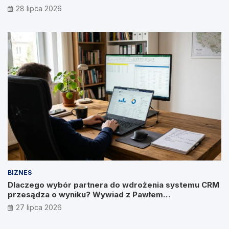
28 lipca 2026
BIZNES
Dlaczego wybór partnera do wdrożenia systemu CRM
przesądza o wyniku? Wywiad z Pawłem
Prymakowskim, CEO IT Vision
27 lipca 2026