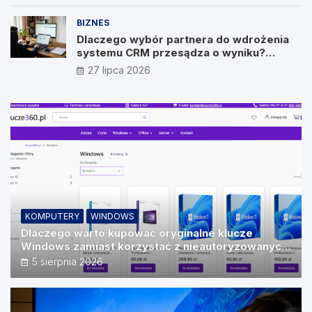
BIZNES
Dlaczego wybór partnera do wdrożenia
systemu CRM przesądza o wyniku?
Wywiad z Pawłem Prymakowskim, CEO IT
27 lipca 2026
Vision
KOMPUTERY
WINDOWS
Dlaczego warto kupować oryginalne klucze
Windows zamiast korzystać z nieautoryzowanych
źródeł?
5 sierpnia 2026