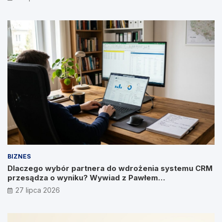
BIZNES
Dlaczego wybór partnera do wdrożenia systemu CRM
przesądza o wyniku? Wywiad z Pawłem
Prymakowskim, CEO IT Vision
27 lipca 2026