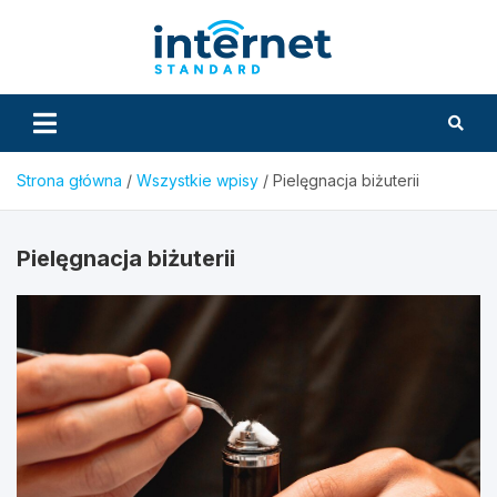
Skip
to
InternetS
content
Strona główna
Wszystkie wpisy
Pielęgnacja biżuterii
Pielęgnacja biżuterii