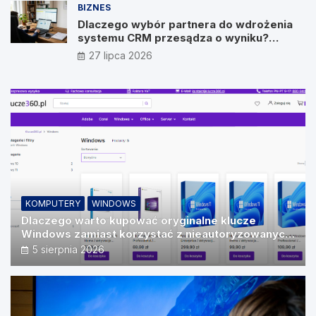
BIZNES
Dlaczego wybór partnera do wdrożenia
systemu CRM przesądza o wyniku?
Wywiad z Pawłem Prymakowskim, CEO IT
27 lipca 2026
Vision
KOMPUTERY
WINDOWS
Dlaczego warto kupować oryginalne klucze
Windows zamiast korzystać z nieautoryzowanych
źródeł?
5 sierpnia 2026