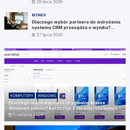
28 lipca 2026
BIZNES
Dlaczego wybór partnera do wdrożenia
systemu CRM przesądza o wyniku?
Wywiad z Pawłem Prymakowskim, CEO IT
27 lipca 2026
Vision
KOMPUTERY
WINDOWS
Dlaczego warto kupować oryginalne klucze
Windows zamiast korzystać z nieautoryzowanych
źródeł?
5 sierpnia 2026