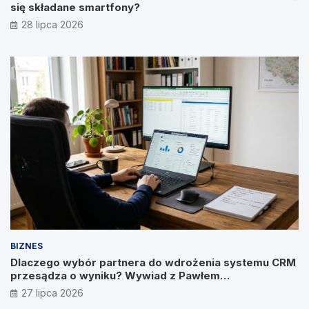
się składane smartfony?
28 lipca 2026
BIZNES
Dlaczego wybór partnera do wdrożenia systemu CRM
przesądza o wyniku? Wywiad z Pawłem
Prymakowskim, CEO IT Vision
27 lipca 2026