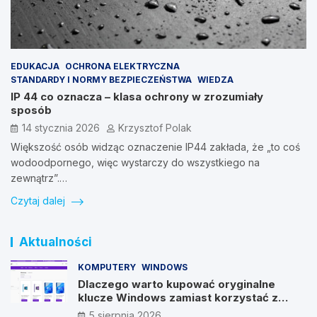
EDUKACJA
OCHRONA ELEKTRYCZNA
STANDARDY I NORMY BEZPIECZEŃSTWA
WIEDZA
IP 44 co oznacza – klasa ochrony w zrozumiały
sposób
14 stycznia 2026
Krzysztof Polak
Większość osób widząc oznaczenie IP44 zakłada, że „to coś
wodoodpornego, więc wystarczy do wszystkiego na
zewnątrz”.…
Czytaj dalej
Aktualności
KOMPUTERY
WINDOWS
Dlaczego warto kupować oryginalne
klucze Windows zamiast korzystać z
nieautoryzowanych źródeł?
5 sierpnia 2026