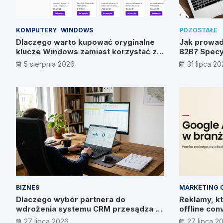
KOMPUTERY
WINDOWS
POZOSTAŁE
Dlaczego warto kupować oryginalne
Jak prowad
klucze Windows zamiast korzystać z
B2B? Specy
nieautoryzowanych źródeł?
metody
5 sierpnia 2026
31 lipca 2
BIZNES
MARKETING 
Dlaczego wybór partnera do
Reklamy, kt
wdrożenia systemu CRM przesądza o
offline con
wyniku? Wywiad z Pawłem
27 lipca 2026
27 lipca 2