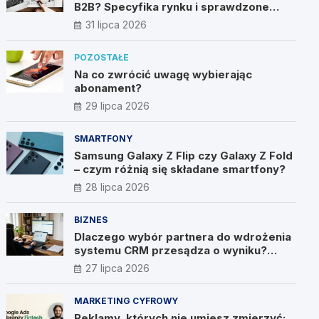
B2B? Specyfika rynku i sprawdzone
metody
31 lipca 2026
POZOSTAŁE
Na co zwrócić uwagę wybierając
abonament?
29 lipca 2026
SMARTFONY
Samsung Galaxy Z Flip czy Galaxy Z Fold
– czym różnią się składane smartfony?
28 lipca 2026
BIZNES
Dlaczego wybór partnera do wdrożenia
systemu CRM przesądza o wyniku?
Wywiad z Pawłem Prymakowskim, CEO
27 lipca 2026
IT Vision
MARKETING CYFROWY
Reklamy, których nie umiesz zmierzyć: