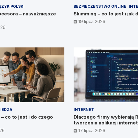
ĘZYK POLSKI
BEZPIECZEŃSTWO ONLINE
INT
cesora – najważniejsze
Skimming – co to jest i jak 
19 lipca 2026
026
IEDZA
INTERNET
– co to jest i do czego
Dlaczego firmy wybierają 
tworzenia aplikacji intern
026
17 lipca 2026