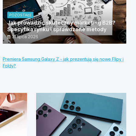
POZOSTAŁE
Jak prowadzić skuteczny marketing B2B?
Specyfika rynku i sprawdzone metody
31 lipca 2026
Premiera Samsung Galaxy Z - jak prezentują się nowe Flipy i
Foldy?