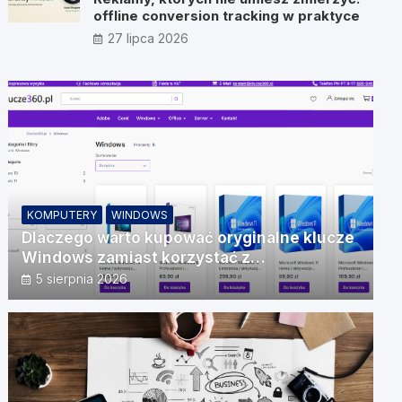
offline conversion tracking w praktyce
27 lipca 2026
KOMPUTERY
WINDOWS
Dlaczego warto kupować oryginalne klucze
Windows zamiast korzystać z
nieautoryzowanych źródeł?
5 sierpnia 2026