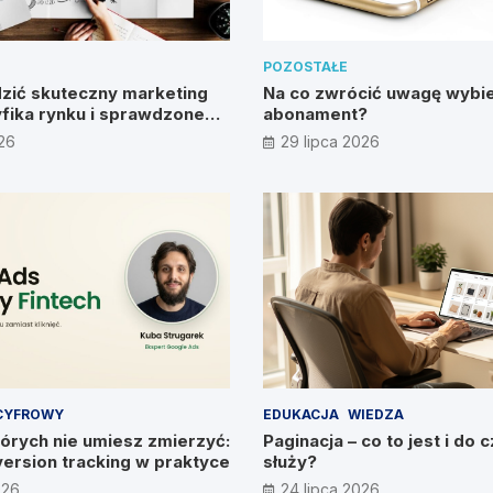
POZOSTAŁE
zić skuteczny marketing
Na co zwrócić uwagę wybie
fika rynku i sprawdzone
abonament?
026
29 lipca 2026
CYFROWY
EDUKACJA
WIEDZA
órych nie umiesz zmierzyć:
Paginacja – co to jest i do 
version tracking w praktyce
służy?
026
24 lipca 2026