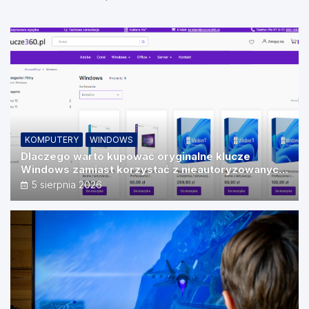
Vision
KOMPUTERY
WINDOWS
Dlaczego warto kupować oryginalne klucze
Windows zamiast korzystać z nieautoryzowanych
źródeł?
5 sierpnia 2026