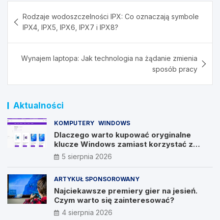
Nawigacja
Rodzaje wodoszczelności IPX: Co oznaczają symbole
wpisu
IPX4, IPX5, IPX6, IPX7 i IPX8?
Wynajem laptopa: Jak technologia na żądanie zmienia
sposób pracy
Aktualności
KOMPUTERY
WINDOWS
Dlaczego warto kupować oryginalne
klucze Windows zamiast korzystać z
nieautoryzowanych źródeł?
5 sierpnia 2026
ARTYKUŁ SPONSOROWANY
Najciekawsze premiery gier na jesień.
Czym warto się zainteresować?
4 sierpnia 2026