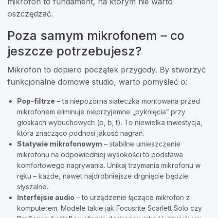
mikrofon to fundament, na którym nie warto
oszczędzać.
Poza samym mikrofonem – co
jeszcze potrzebujesz?
Mikrofon to dopiero początek przygody. By stworzyć
funkcjonalne domowe studio, warto pomyśleć o:
Pop-filtrze
– ta niepozorna siateczka montowana przed
mikrofonem eliminuje nieprzyjemne „pyknięcia” przy
głoskach wybuchowych (p, b, t). To niewielka inwestycja,
która znacząco podnosi jakość nagrań.
Statywie mikrofonowym
– stabilne umieszczenie
mikrofonu na odpowiedniej wysokości to podstawa
komfortowego nagrywania. Unikaj trzymania mikrofonu w
ręku – każde, nawet najdrobniejsze drgnięcie będzie
słyszalne.
Interfejsie audio
– to urządzenie łączące mikrofon z
komputerem. Modele takie jak Focusrite Scarlett Solo czy