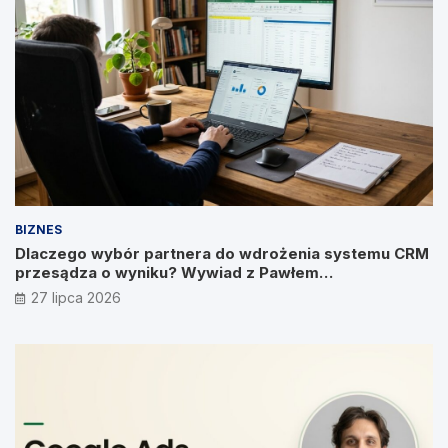
BIZNES
Dlaczego wybór partnera do wdrożenia systemu CRM
przesądza o wyniku? Wywiad z Pawłem
Prymakowskim, CEO IT Vision
27 lipca 2026