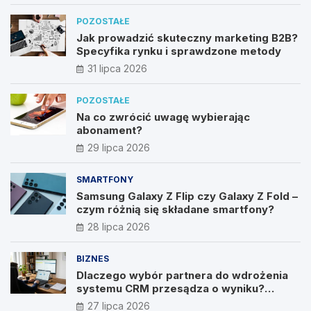
POZOSTAŁE
Jak prowadzić skuteczny marketing B2B?
Specyfika rynku i sprawdzone metody
31 lipca 2026
POZOSTAŁE
Na co zwrócić uwagę wybierając
abonament?
29 lipca 2026
SMARTFONY
Samsung Galaxy Z Flip czy Galaxy Z Fold –
czym różnią się składane smartfony?
28 lipca 2026
BIZNES
Dlaczego wybór partnera do wdrożenia
systemu CRM przesądza o wyniku?
Wywiad z Pawłem Prymakowskim, CEO IT
27 lipca 2026