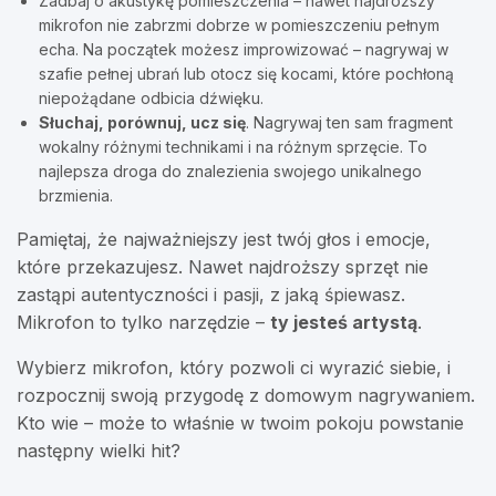
Zadbaj o akustykę pomieszczenia – nawet najdroższy
mikrofon nie zabrzmi dobrze w pomieszczeniu pełnym
echa. Na początek możesz improwizować – nagrywaj w
szafie pełnej ubrań lub otocz się kocami, które pochłoną
niepożądane odbicia dźwięku.
Słuchaj, porównuj, ucz się
. Nagrywaj ten sam fragment
wokalny różnymi technikami i na różnym sprzęcie. To
najlepsza droga do znalezienia swojego unikalnego
brzmienia.
Pamiętaj, że najważniejszy jest twój głos i emocje,
które przekazujesz. Nawet najdroższy sprzęt nie
zastąpi autentyczności i pasji, z jaką śpiewasz.
Mikrofon to tylko narzędzie –
ty jesteś artystą
.
Wybierz mikrofon, który pozwoli ci wyrazić siebie, i
rozpocznij swoją przygodę z domowym nagrywaniem.
Kto wie – może to właśnie w twoim pokoju powstanie
następny wielki hit?