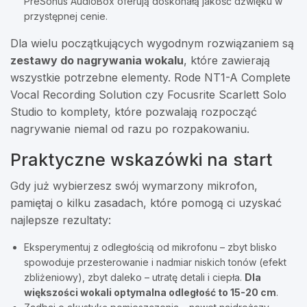
PreSonus AudioBox oferują doskonałą jakość dźwięku w
przystępnej cenie.
Dla wielu początkujących wygodnym rozwiązaniem są
zestawy do nagrywania wokalu
, które zawierają
wszystkie potrzebne elementy. Rode NT1-A Complete
Vocal Recording Solution czy Focusrite Scarlett Solo
Studio to komplety, które pozwalają rozpocząć
nagrywanie niemal od razu po rozpakowaniu.
Praktyczne wskazówki na start
Gdy już wybierzesz swój wymarzony mikrofon,
pamiętaj o kilku zasadach, które pomogą ci uzyskać
najlepsze rezultaty:
Eksperymentuj z odległością od mikrofonu – zbyt blisko
spowoduje przesterowanie i nadmiar niskich tonów (efekt
zbliżeniowy), zbyt daleko – utratę detali i ciepła.
Dla
większości wokali optymalna odległość to 15-20 cm
.