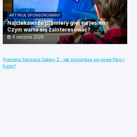
ARTYKUŁ SPONSOROWANY
Najciekawsze premiery gier na jesień.
Czym warto się zainteresować?
4 sierpnia 2026
Premiera Samsung Galaxy Z - jak prezentują się nowe Flipy i
Foldy?