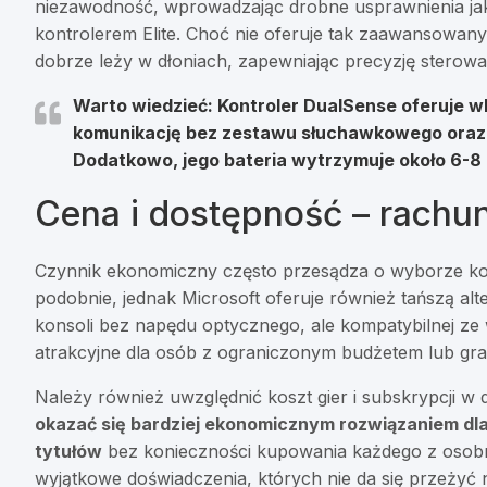
niezawodność, wprowadzając drobne usprawnienia jak 
kontrolerem Elite. Choć nie oferuje tak zaawansowany
dobrze leży w dłoniach, zapewniając precyzję sterow
Warto wiedzieć: Kontroler DualSense oferuje w
komunikację bez zestawu słuchawkowego oraz
Dodatkowo, jego bateria wytrzymuje około 6-8 
Cena i dostępność – rach
Czynnik ekonomiczny często przesądza o wyborze kon
podobnie, jednak Microsoft oferuje również tańszą alt
konsoli bez napędu optycznego, ale kompatybilnej ze 
atrakcyjne dla osób z ograniczonym budżetem lub gr
Należy również uwzględnić koszt gier i subskrypcji w 
okazać się bardziej ekonomicznym rozwiązaniem dla 
tytułów
bez konieczności kupowania każdego z osobna
wyjątkowe doświadczenia, których nie da się przeżyć 