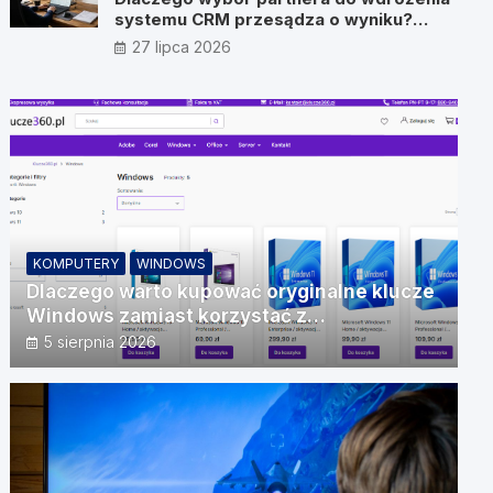
systemu CRM przesądza o wyniku?
Wywiad z Pawłem Prymakowskim, CEO
27 lipca 2026
IT Vision
KOMPUTERY
WINDOWS
Dlaczego warto kupować oryginalne klucze
Windows zamiast korzystać z
nieautoryzowanych źródeł?
5 sierpnia 2026