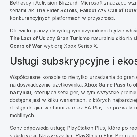
Bethesdy i Activision Blizzard, Microsoft znacząco wz
seriami jak
The Elder Scrolls
,
Fallout
czy
Call of Duty
konkurencyjnych platformach w przyszłości.
Dla wielu graczy decydującym czynnikiem będzie właśn
The Last of Us
czy
Gran Turismo
naturalnie skłonią s
Gears of War
wybiorą Xbox Series X.
Usługi subskrypcyjne i ek
Współczesne konsole to nie tylko urządzenia do grani
na doświadczenie użytkownika.
Xbox Game Pass to ob
na rynku
, oferująca setki gier, w tym wszystkie prem
dostępna jest w kilku wariantach, z których najbardz
dostęp do gier w chmurze oraz EA Play, co pozwala n
mobilnych.
Sony odpowiada usługą PlayStation Plus, która po reo
subskrypcji. Najwyższy tier, PlayStation Plus Premium