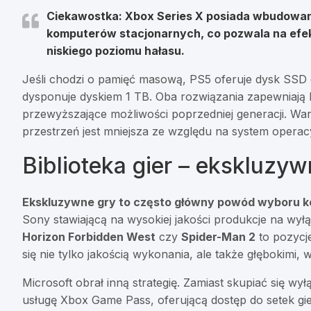
Ciekawostka: Xbox Series X posiada wbudowan
komputerów stacjonarnych, co pozwala na efe
niskiego poziomu hałasu.
Jeśli chodzi o pamięć masową, PS5 oferuje dysk SSD
dysponuje dyskiem 1 TB. Oba rozwiązania zapewniają 
przewyższające możliwości poprzedniej generacji. Wa
przestrzeń jest mniejsza ze względu na system operacy
Biblioteka gier – ekskluzyw
Ekskluzywne gry to często główny powód wyboru ko
Sony stawiającą na wysokiej jakości produkcje na wyłą
Horizon Forbidden West
czy
Spider-Man 2
to pozycje
się nie tylko jakością wykonania, ale także głębokimi, 
Microsoft obrał inną strategię. Zamiast skupiać się wy
usługę Xbox Game Pass, oferującą dostęp do setek gie