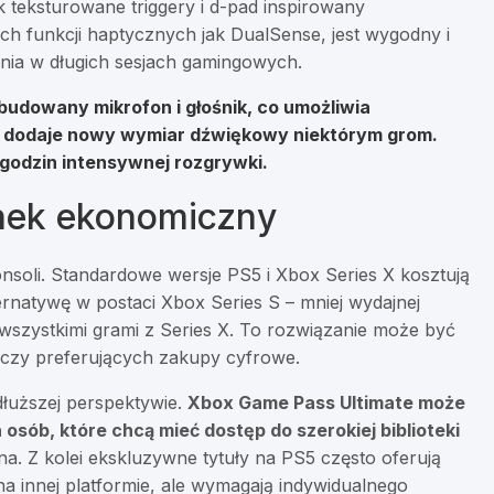
teksturowane triggery i d-pad inspirowany
ch funkcji haptycznych jak DualSense, jest wygodny i
ania w długich sesjach gamingowych.
budowany mikrofon i głośnik, co umożliwia
 dodaje nowy wymiar dźwiękowy niektórym grom.
godzin intensywnej rozgrywki.
unek ekonomiczny
soli. Standardowe wersje PS5 i Xbox Series X kosztują
ernatywę w postaci Xbox Series S – mniej wydajnej
wszystkimi grami z Series X. To rozwiązanie może być
aczy preferujących zakupy cyfrowe.
dłuższej perspektywie.
Xbox Game Pass Ultimate może
osób, które chcą mieć dostęp do szerokiej biblioteki
. Z kolei ekskluzywne tytuły na PS5 często oferują
na innej platformie, ale wymagają indywidualnego