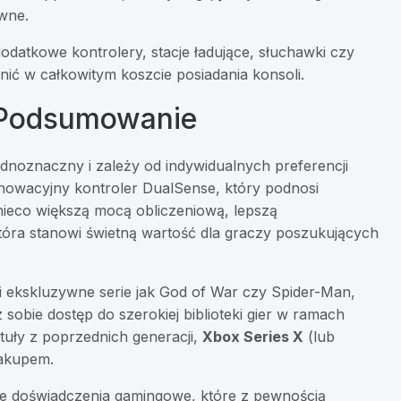
wne.
datkowe kontrolery, stacje ładujące, słuchawki czy
nić w całkowitym koszcie posiadania konsoli.
? Podsumowanie
ednoznaczny i zależy od indywidualnych preferencji
nnowacyjny kontroler DualSense, który podnosi
nieco większą mocą obliczeniową, lepszą
óra stanowi świetną wartość dla graczy poszukujących
a i ekskluzywne serie jak God of War czy Spider-Man,
sz sobie dostęp do szerokiej biblioteki gier w ramach
ytuły z poprzednich generacji,
Xbox Series X
(lub
zakupem.
te doświadczenia gamingowe, które z pewnością