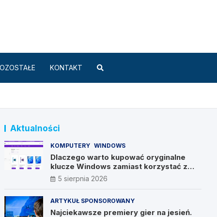
Standard.pl
OZOSTAŁE
KONTAKT
Aktualności
KOMPUTERY
WINDOWS
Dlaczego warto kupować oryginalne
klucze Windows zamiast korzystać z
nieautoryzowanych źródeł?
5 sierpnia 2026
ARTYKUŁ SPONSOROWANY
Najciekawsze premiery gier na jesień.