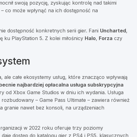
mocnił swoją pozycję, zyskując kontrolę nad takimi
– co może wpłynąć na ich dostępność na
ie dostępność konkretnych serii gier. Fani
Uncharted
,
ię ku PlayStation 5. Z kolei miłośnicy
Halo
,
Forza
czy
osystem
a, ale całe ekosystemy usług, które znacząco wpływają
ecnie najbardziej opłacalna usługa subskrypcyjna
iery od Xbox Game Studios w dniu ich wydania. Usługa
iej rozbudowany – Game Pass Ultimate – zawiera również
a granie nawet bez konsoli, na urządzeniach
rganizacji w 2022 roku oferuje trzy poziomy
, daje dostęp do katalogu gier z PS4 i PS5, klasycznych