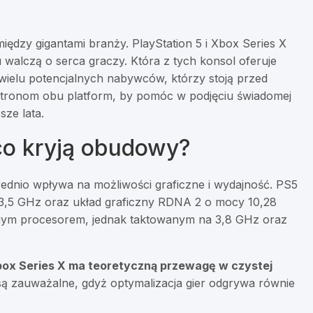
między gigantami branży. PlayStation 5 i Xbox Series X
 walczą o serca graczy. Która z tych konsol oferuje
wielu potencjalnych nabywców, którzy stoją przed
stronom obu platform, by pomóc w podjęciu świadomej
sze lata.
 co kryją obudowy?
średnio wpływa na możliwości graficzne i wydajność. PS5
3,5 GHz oraz układ graficzny RDNA 2 o mocy 10,28
bnym procesorem, jednak taktowanym na 3,8 GHz oraz
ox Series X ma teoretyczną przewagę w czystej
są zauważalne, gdyż optymalizacja gier odgrywa równie