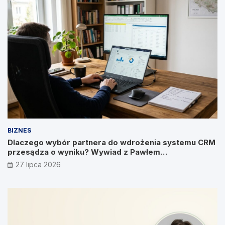
BIZNES
Dlaczego wybór partnera do wdrożenia systemu CRM
przesądza o wyniku? Wywiad z Pawłem
Prymakowskim, CEO IT Vision
27 lipca 2026