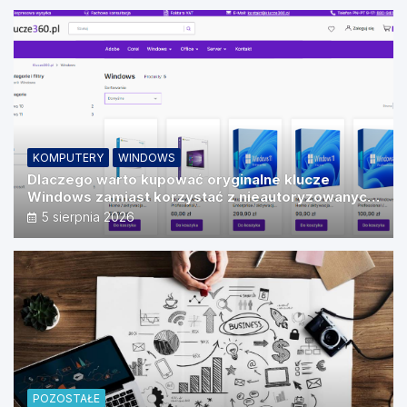
KOMPUTERY
WINDOWS
Dlaczego warto kupować oryginalne klucze
Windows zamiast korzystać z nieautoryzowanych
źródeł?
5 sierpnia 2026
POZOSTAŁE