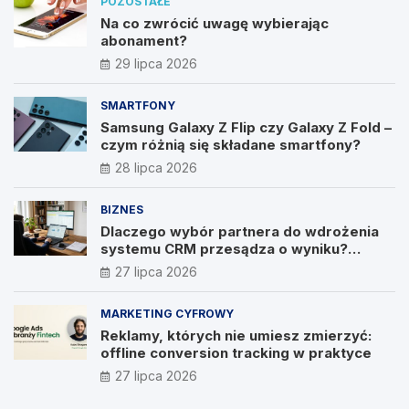
POZOSTAŁE
Na co zwrócić uwagę wybierając
abonament?
29 lipca 2026
SMARTFONY
Samsung Galaxy Z Flip czy Galaxy Z Fold –
czym różnią się składane smartfony?
28 lipca 2026
BIZNES
Dlaczego wybór partnera do wdrożenia
systemu CRM przesądza o wyniku?
Wywiad z Pawłem Prymakowskim, CEO IT
27 lipca 2026
Vision
MARKETING CYFROWY
Reklamy, których nie umiesz zmierzyć:
offline conversion tracking w praktyce
27 lipca 2026