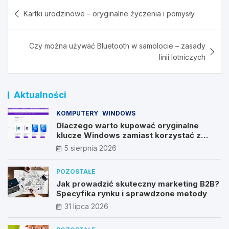
Nawigacja
Kartki urodzinowe – oryginalne życzenia i pomysły
wpisu
Czy można używać Bluetooth w samolocie – zasady
linii lotniczych
Aktualności
KOMPUTERY
WINDOWS
Dlaczego warto kupować oryginalne
klucze Windows zamiast korzystać z
nieautoryzowanych źródeł?
5 sierpnia 2026
POZOSTAŁE
Jak prowadzić skuteczny marketing B2B?
Specyfika rynku i sprawdzone metody
31 lipca 2026