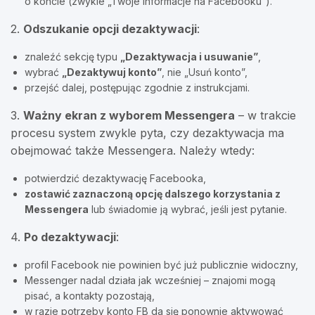
o koncie (zwykle „Twoje informacje na Facebooku”).
2.
Odszukanie opcji dezaktywacji
:
znaleźć sekcję typu
„Dezaktywacja i usuwanie”
,
wybrać
„Dezaktywuj konto”
, nie „Usuń konto”,
przejść dalej, postępując zgodnie z instrukcjami.
3.
Ważny ekran z wyborem Messengera
– w trakcie
procesu system zwykle pyta, czy dezaktywacja ma
obejmować także Messengera. Należy wtedy:
potwierdzić dezaktywację Facebooka,
zostawić zaznaczoną opcję dalszego korzystania z
Messengera
lub świadomie ją wybrać, jeśli jest pytanie.
4.
Po dezaktywacji
:
profil Facebook nie powinien być już publicznie widoczny,
Messenger nadal działa jak wcześniej – znajomi mogą
pisać, a kontakty pozostają,
w razie potrzeby konto FB da się ponownie aktywować