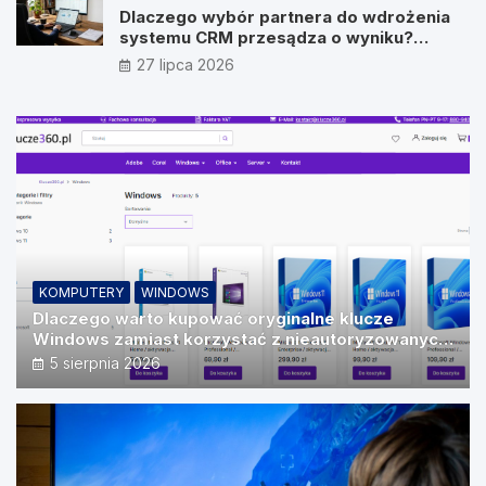
Dlaczego wybór partnera do wdrożenia
systemu CRM przesądza o wyniku?
Wywiad z Pawłem Prymakowskim, CEO IT
27 lipca 2026
Vision
KOMPUTERY
WINDOWS
Dlaczego warto kupować oryginalne klucze
Windows zamiast korzystać z nieautoryzowanych
źródeł?
5 sierpnia 2026