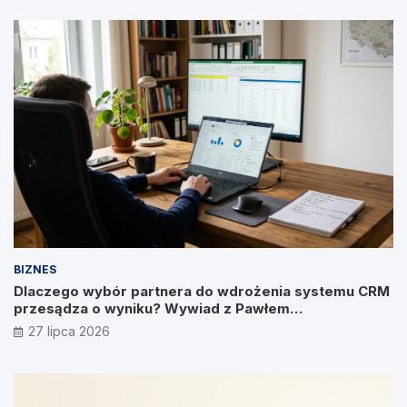
BIZNES
Dlaczego wybór partnera do wdrożenia systemu CRM
przesądza o wyniku? Wywiad z Pawłem
Prymakowskim, CEO IT Vision
27 lipca 2026