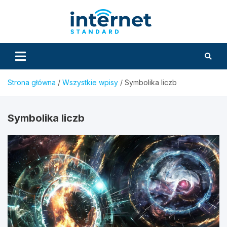
Skip
to
InternetS
content
Strona główna
Wszystkie wpisy
Symbolika liczb
Symbolika liczb