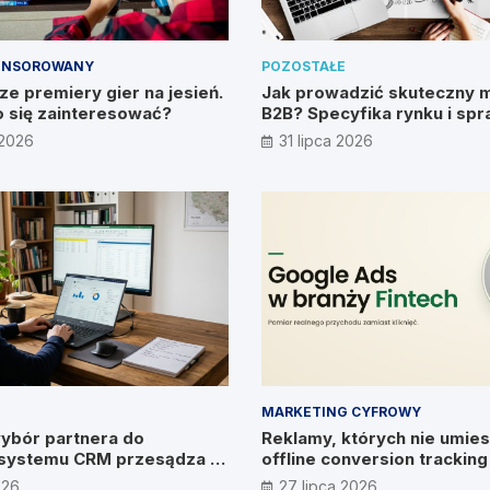
ONSOROWANY
POZOSTAŁE
e premiery gier na jesień.
Jak prowadzić skuteczny 
 się zainteresować?
B2B? Specyfika rynku i sp
metody
 2026
31 lipca 2026
MARKETING CYFROWY
ybór partnera do
Reklamy, których nie umies
systemu CRM przesądza o
offline conversion trackin
ywiad z Pawłem
026
27 lipca 2026