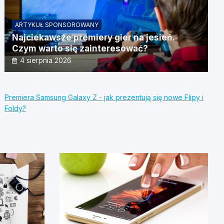
ARTYKUŁ SPONSOROWANY
Najciekawsze premiery gier na jesień.
Czym warto się zainteresować?
4 sierpnia 2026
Premiera Samsung Galaxy Z - jak prezentują się nowe Flipy i
Foldy?