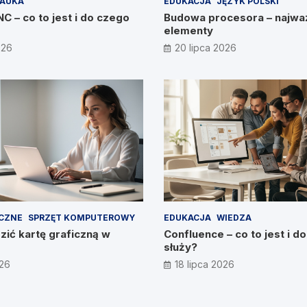
AUKA
EDUKACJA
JĘZYK POLSKI
 – co to jest i do czego
Budowa procesora – najwa
elementy
026
20 lipca 2026
ICZNE
SPRZĘT KOMPUTEROWY
EDUKACJA
WIEDZA
ić kartę graficzną w
Confluence – co to jest i d
służy?
026
18 lipca 2026