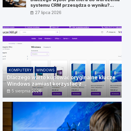
systemu CRM przesądza o wyniku?
Wywiad z Pawłem Prymakowskim, CEO
27 lipca 2026
IT Vision
KOMPUTERY
WINDOWS
Dlaczego warto kupować oryginalne klucze
Windows zamiast korzystać z
nieautoryzowanych źródeł?
5 sierpnia 2026