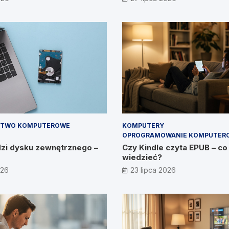
im, CEO IT Vision
STWO KOMPUTEROWE
KOMPUTERY
OPROGRAMOWANIE KOMPUTER
dzi dysku zewnętrznego –
Czy Kindle czyta EPUB – co
wiedzieć?
026
23 lipca 2026