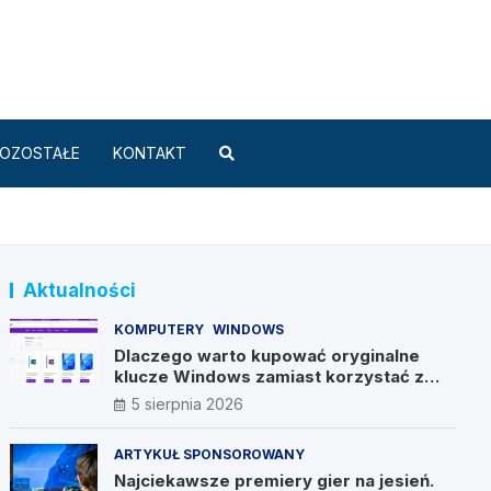
Standard.pl
OZOSTAŁE
KONTAKT
Aktualności
KOMPUTERY
WINDOWS
Dlaczego warto kupować oryginalne
klucze Windows zamiast korzystać z
nieautoryzowanych źródeł?
5 sierpnia 2026
ARTYKUŁ SPONSOROWANY
Najciekawsze premiery gier na jesień.