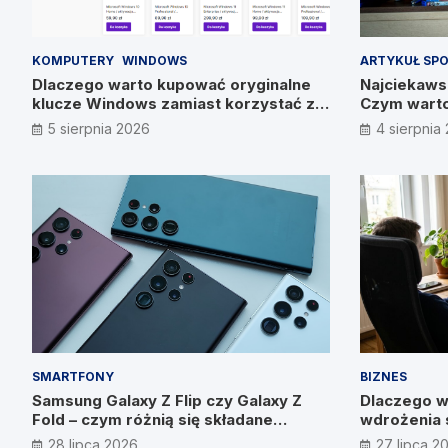
KOMPUTERY
WINDOWS
ARTYKUŁ SP
Dlaczego warto kupować oryginalne
Najciekawsz
klucze Windows zamiast korzystać z
Czym warto
nieautoryzowanych źródeł?
5 sierpnia 2026
4 sierpnia
SMARTFONY
BIZNES
Samsung Galaxy Z Flip czy Galaxy Z
Dlaczego w
Fold – czym różnią się składane
wdrożenia 
smartfony?
wyniku? W
28 lipca 2026
27 lipca 2