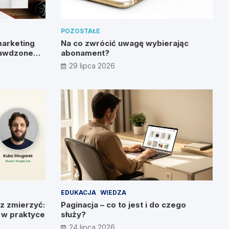
POZOSTAŁE
marketing
Na co zwrócić uwagę wybierając
rawdzone
abonament?
29 lipca 2026
EDUKACJA
WIEDZA
z zmierzyć:
Paginacja – co to jest i do czego
g w praktyce
służy?
24 lipca 2026