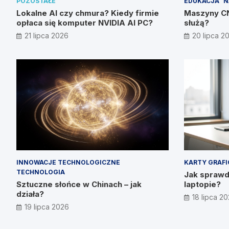
POZOSTAŁE
EDUKACJA
N
Lokalne AI czy chmura? Kiedy firmie
Maszyny CNC
opłaca się komputer NVIDIA AI PC?
służą?
21 lipca 2026
20 lipca 2
INNOWACJE TECHNOLOGICZNE
KARTY GRAF
TECHNOLOGIA
Jak sprawdz
Sztuczne słońce w Chinach – jak
laptopie?
działa?
18 lipca 2
19 lipca 2026