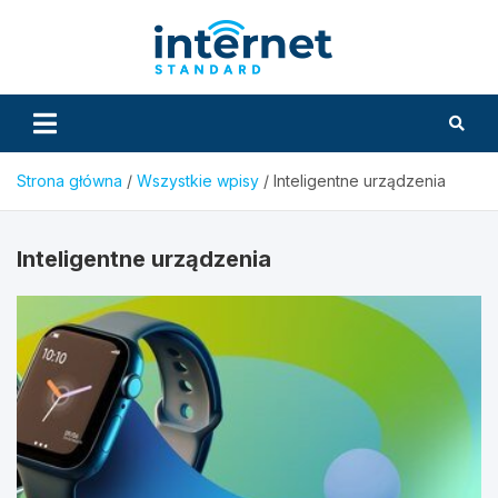
Skip
to
InternetS
content
Strona główna
Wszystkie wpisy
Inteligentne urządzenia
Inteligentne urządzenia