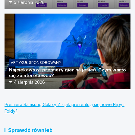
źródeł?
5 sierpnia 2026
ARTYKUŁ SPONSOROWANY
Najciekawsze premiery gier na jesień. Czym warto
się zainteresować?
4 sierpnia 2026
Premiera Samsung Galaxy Z - jak prezentują się nowe Flipy i
Foldy?
Sprawdź również