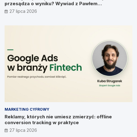
przesądza o wyniku? Wywiad z Pawłem
Prymakowskim, CEO IT Vision
27 lipca 2026
MARKETING CYFROWY
Reklamy, których nie umiesz zmierzyć: offline
conversion tracking w praktyce
27 lipca 2026