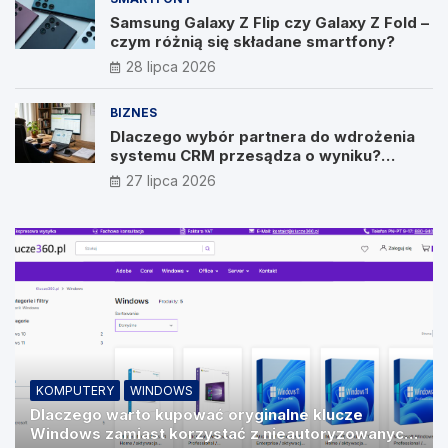
Samsung Galaxy Z Flip czy Galaxy Z Fold –
czym różnią się składane smartfony?
28 lipca 2026
BIZNES
Dlaczego wybór partnera do wdrożenia
systemu CRM przesądza o wyniku?
Wywiad z Pawłem Prymakowskim, CEO IT
27 lipca 2026
Vision
KOMPUTERY
WINDOWS
Dlaczego warto kupować oryginalne klucze
Windows zamiast korzystać z nieautoryzowanych