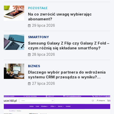
POZOSTAŁE
Na co zwrócić uwagę wybierając
abonament?
29 lipca 2026
SMARTFONY
Samsung Galaxy Z Flip czy Galaxy Z Fold –
czym różnią się składane smartfony?
28 lipca 2026
BIZNES
Dlaczego wybór partnera do wdrożenia
systemu CRM przesądza o wyniku?
Wywiad z Pawłem Prymakowskim, CEO IT
27 lipca 2026
Vision