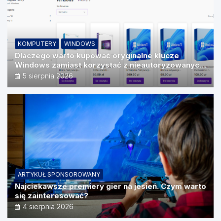
KOMPUTERY
WINDOWS
Dlaczego warto kupować oryginalne klucze
Windows zamiast korzystać z nieautoryzowanych
źródeł?
5 sierpnia 2026
ARTYKUŁ SPONSOROWANY
Najciekawsze premiery gier na jesień. Czym warto
się zainteresować?
4 sierpnia 2026