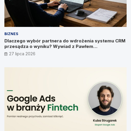
BIZNES
Dlaczego wybór partnera do wdrożenia systemu CRM
przesądza o wyniku? Wywiad z Pawłem
Prymakowskim, CEO IT Vision
27 lipca 2026