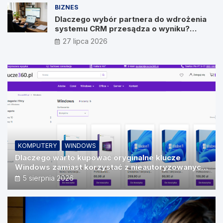
BIZNES
Dlaczego wybór partnera do wdrożenia
systemu CRM przesądza o wyniku?
Wywiad z Pawłem Prymakowskim, CEO IT
27 lipca 2026
Vision
KOMPUTERY
WINDOWS
Dlaczego warto kupować oryginalne klucze
Windows zamiast korzystać z nieautoryzowanych
źródeł?
5 sierpnia 2026