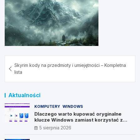
Nawigacja
Skyrim kody na przedmioty i umiejętności – Kompletna
wpisu
lista
Aktualności
KOMPUTERY
WINDOWS
Dlaczego warto kupować oryginalne
klucze Windows zamiast korzystać z
nieautoryzowanych źródeł?
5 sierpnia 2026