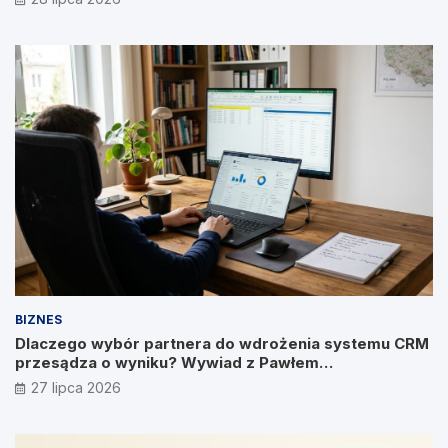
BIZNES
Dlaczego wybór partnera do wdrożenia systemu CRM
przesądza o wyniku? Wywiad z Pawłem
Prymakowskim, CEO IT Vision
27 lipca 2026