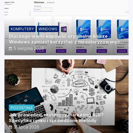
KOMPUTERY
WINDOWS
Dlaczego warto kupować oryginalne klucze
Windows zamiast korzystać z nieautoryzowanych
źródeł?
5 sierpnia 2026
POZOSTAŁE
Jak prowadzić skuteczny marketing B2B?
Specyfika rynku i sprawdzone metody
31 lipca 2026