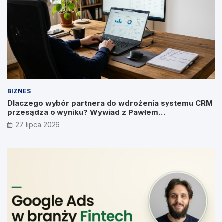
BIZNES
Dlaczego wybór partnera do wdrożenia systemu CRM
przesądza o wyniku? Wywiad z Pawłem
Prymakowskim, CEO IT Vision
27 lipca 2026