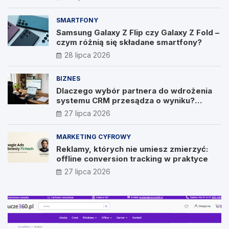
SMARTFONY
Samsung Galaxy Z Flip czy Galaxy Z Fold –
czym różnią się składane smartfony?
28 lipca 2026
BIZNES
Dlaczego wybór partnera do wdrożenia
systemu CRM przesądza o wyniku?
Wywiad z Pawłem Prymakowskim, CEO IT
27 lipca 2026
Vision
MARKETING CYFROWY
Reklamy, których nie umiesz zmierzyć:
offline conversion tracking w praktyce
27 lipca 2026