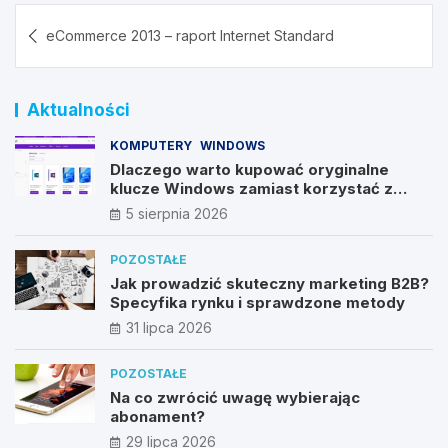
Nawigacja
eCommerce 2013 – raport Internet Standard
wpisu
Aktualności
KOMPUTERY
WINDOWS
Dlaczego warto kupować oryginalne
klucze Windows zamiast korzystać z
nieautoryzowanych źródeł?
5 sierpnia 2026
POZOSTAŁE
Jak prowadzić skuteczny marketing B2B?
Specyfika rynku i sprawdzone metody
31 lipca 2026
POZOSTAŁE
Na co zwrócić uwagę wybierając
abonament?
29 lipca 2026